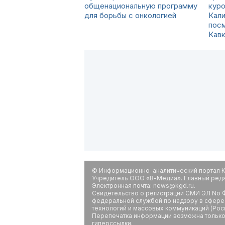
общенациональную программу
куро
для борьбы с онкологией
Кали
пос
Кавк
© Информационно-аналитический портал К
Учредитель ООО «В-Медиа». Главный редак
Электронная почта: news@kgd.ru.
Свидетельство о регистрации СМИ ЭЛ No Ф
федеральной службой по надзору в сфере
технологий и массовых коммуникаций (Рос
Перепечатка информации возможна только 
гиперссылки.