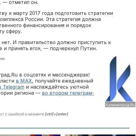
, — отметил он.
ву к марту 2017 года подготовить стратегии
омплекса России. Эта стратегия должна
твенного финансирования и порядок
ту сферу.
 нет. И правительство должно приступить к
е и принять его», — подчеркнул Путин.
ин
.
рад.Ru в соцсетях и мессенджерах!
бласти
в MAX
, получайте ежедневный
в Telegram
и наслаждайтесь уютной
тории региона —
во втором телеграм-
Калининград.Ru
ст с ошибкой и нажмите
[ctrl]+[enter]