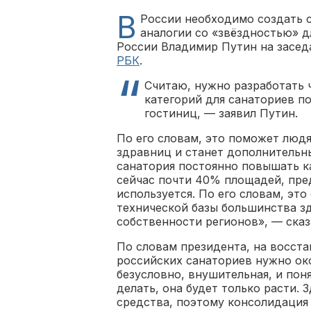
В
России необходимо создать 
аналогии со «звёздностью» д
России Владимир Путин на засед
РБК
.
Считаю, нужно разработать 
категорий для санаториев п
гостиниц, — заявил Путин.
По его словам, это поможет люд
здравниц и станет дополнительн
санатория постоянно повышать ка
сейчас почти 40% площадей, пре
используется. По его словам, эт
технической базы большинства з
собственности регионов», — сказ
По словам президента, на восс
российских санаториев нужно ок
безусловно, внушительная, и поня
делать, она будет только расти.
средства, поэтому консолидация