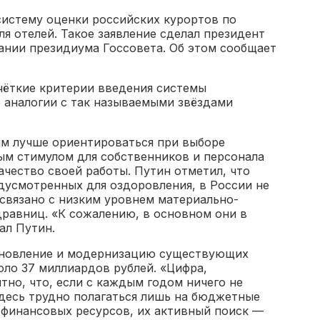
систему оценки российских курортов по
ля отелей. Такое заявление сделал президент
ании президиума Госсовета. Об этом сообщает
чёткие критерии введения системы
о аналогии с так называемыми звёздами
ям лучше ориентироваться при выборе
ым стимулом для собственников и персонала
чество своей работы. Путин отметил, что
дусмотренных для оздоровления, в России не
о связано с низким уровнем материально-
дравниц. «К сожалению, в основном они в
ал Путин.
тановление и модернизацию существующих
оло 37 миллиардов рублей. «Цифра,
тно, что, если с каждым годом ничего не
 Здесь трудно полагаться лишь на бюджетные
 финансовых ресурсов, их активный поиск —