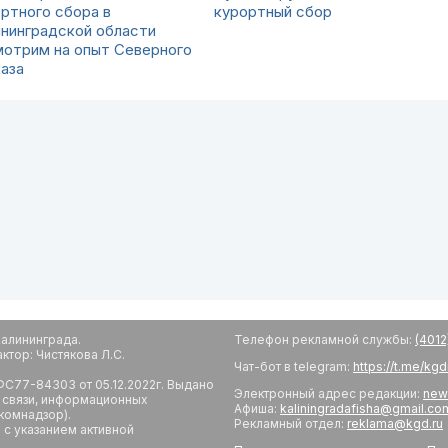
ртного сбора в
курортный сбор
нинградской области
мотрим на опыт Северного
аза
алининграда.
Телефон рекламной службы:
(4012
тор: Чистякова Л.С.
Чат-бот в telegram:
https://t.me/kg
С77-84303 от 05.12.2022г. Выдано
Электронный адрес редакции:
new
 связи, информационных
Афиша:
kaliningradafisha@gmail.co
комнадзор).
Рекламный отдел:
reklama@kgd.ru
с указанием активной