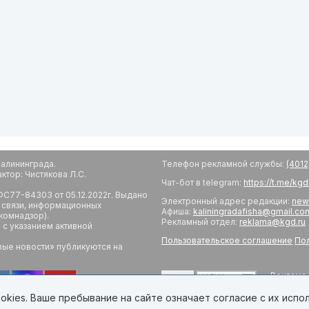
алининграда.
Телефон рекламной службы:
(4012
тор: Чистякова Л.С.
Чат-бот в telegram:
https://t.me/kg
С77-84303 от 05.12.2022г. Выдано
Электронный адрес редакции:
new
 связи, информационных
Афиша:
kaliningradafisha@gmail.co
комнадзор).
Рекламный отдел:
reklama@kgd.ru
с указанием активной
Пользовательское соглашение
Пол
вые новости» публикуются на
Реклама 
18+
Редакци
Обратная
kies. Ваше пребывание на сайте означает согласие с их испо