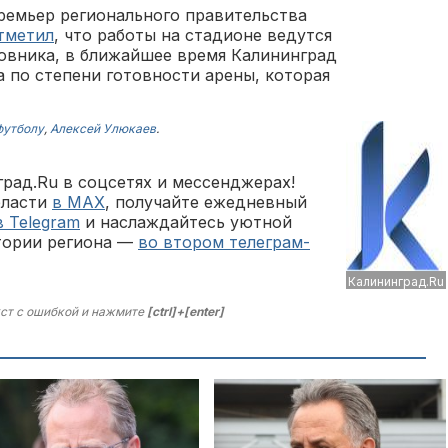
ремьер регионального правительства
тметил
, что работы на стадионе ведутся
новника, в ближайшее время Калининград
 по степени готовности арены, которая
футболу
,
Алексей Улюкаев
.
рад.Ru в соцсетях и мессенджерах!
бласти
в MAX
, получайте ежедневный
в Telegram
и наслаждайтесь уютной
тории региона —
во втором телеграм-
Калининград.Ru
ст с ошибкой и нажмите
[ctrl]+[enter]