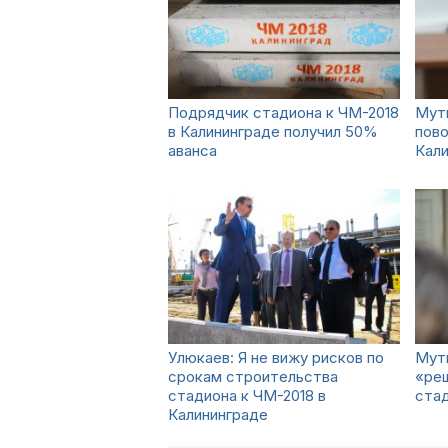
Подрядчик стадиона к ЧМ-2018
Мутк
в Калининграде получил 50%
пово
аванса
Кали
Улюкаев: Я не вижу рисков по
Мутк
срокам строительства
«реш
стадиона к ЧМ-2018 в
стад
Калининграде