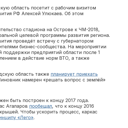
дскую область посетит с рабочим визитом
вития РФ Алексей Улюкаев. Об этом
тельство стадиона на Острове к ЧМ-2018,
ральной целевой программы развития региона.
вития проведёт встречу с губернатором
телями бизнес-сообщества. На мероприятии
й поддержки предприятий области после 1
плением в действие норм ВТО, а также
дскую область также
планирует приехать
Чиновник намерен «решать вопрос с землёй»
ен быть построен к концу 2017 года.
ас Агаларов
пообещал
, что к концу 2016
 крышей. Чтобы ускорить процесс, каркас
инципу «Лего»
.