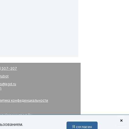
) 507-307
drubot
s@kgd.ru
m
итика конфиденциальности
на Калининград.Ru
я
×
 связь
льзованием.
Я согласен