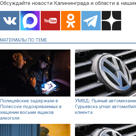
Обсуждайте новости Калининграда и области в наших
МАТЕРИАЛЫ ПО ТЕМЕ
Полицейские задержали в
УМВД: Пьяный автомеханик
Полесске подозреваемых в
Гурьевска угнал автомобил
хищении восьми ящиков
клиента
алкоголя