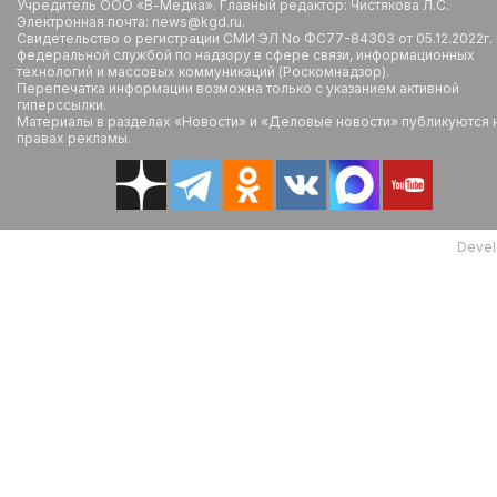
Учредитель ООО «В-Медиа». Главный редактор: Чистякова Л.С.
Электронная почта: news@kgd.ru.
Свидетельство о регистрации СМИ ЭЛ No ФС77-84303 от 05.12.2022г.
федеральной службой по надзору в сфере связи, информационных
технологий и массовых коммуникаций (Роскомнадзор).
Перепечатка информации возможна только с указанием активной
гиперссылки.
Материалы в разделах «Новости» и «Деловые новости» публикуются 
правах рекламы.
Devel