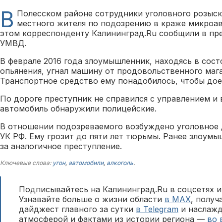
В
Полесском районе сотрудники уголовного розыск
местного жителя по подозрению в краже микроав
этом корреспонденту Калининград.Ru сообщили в пр
УМВД.
В феврале 2016 года злоумышленник, находясь в сост
опьянения, угнал машину от продовольственного маг
Транспортное средство ему понадобилось, чтобы дое
По дороге преступник не справился с управлением и 
автомобиль обнаружили полицейские.
В отношении подозреваемого возбуждено уголовное д
УК РФ. Ему грозит до пяти лет тюрьмы. Ранее злоум
за аналогичное преступление.
Ключевые слова:
угон
,
автомобили
,
алкоголь
.
Подписывайтесь на Калининград.Ru в соцсетях и
Узнавайте больше о жизни области
в MAX
, полу
дайджест главного за сутки
в Telegram
и наслажд
атмосферой и фактами из истории региона —
во 