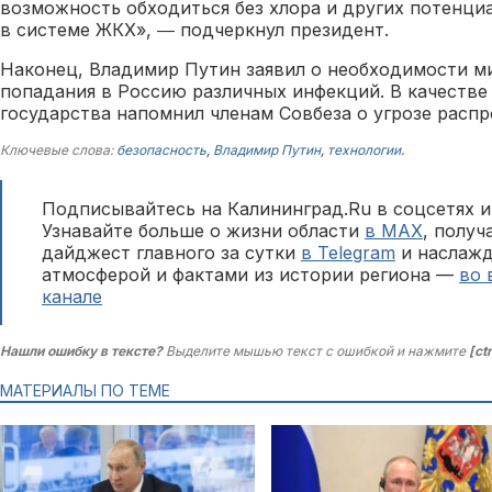
возможность обходиться без хлора и других потенци
в системе ЖКХ», ― подчеркнул президент.
Наконец, Владимир Путин заявил о необходимости м
попадания в Россию различных инфекций. В качестве
государства напомнил членам Совбеза о угрозе расп
Ключевые слова:
безопасность
,
Владимир Путин
,
технологии
.
Подписывайтесь на Калининград.Ru в соцсетях и
Узнавайте больше о жизни области
в MAX
, полу
дайджест главного за сутки
в Telegram
и наслажд
атмосферой и фактами из истории региона —
во 
канале
Нашли ошибку в тексте?
Выделите мышью текст с ошибкой и нажмите
[ct
МАТЕРИАЛЫ ПО ТЕМЕ