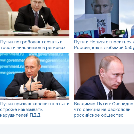
Путин потребовал терзать и
Путин: Нельзя относиться 
трясти чиновников в регионах
России, как к любимой баб
Путин призвал «воспитывать» и
Владимир Путин: Очевидно
строже наказывать
что санкции не раскололи
нарушителей ПДД
российское общество