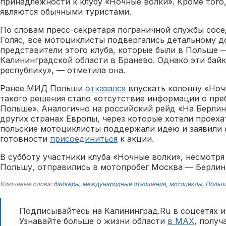
принадлежности к клубу «Ночные волки». Кроме того,
являются обычными туристами.
По словам пресс-секретаря пограничной службы сос
Голяс, все мотоциклисты подвергались детальному 
представители этого клуба, которые были в Польше 
Калининградской области в Бранево. Однако эти бай
республику», — отметила она.
Ранее МИД Польши
отказался
впускать колонну «Ноч
такого решения стало «отсутствие информации о пре
Польше». Аналогично на российский рейд «На Берлин
других странах Европы, через которые хотели проеха
польские мотоциклисты поддержали идею и заявили 
готовности
присоединиться
к акции.
В субботу участники клуба «Ночные волки», несмотря 
Польшу, отправились в мотопробег Москва — Берлин
Ключевые слова:
байкеры
,
международные отношения
,
мотоциклы
,
Польш
Подписывайтесь на Калининград.Ru в соцсетях и
Узнавайте больше о жизни области
в MAX
, полу