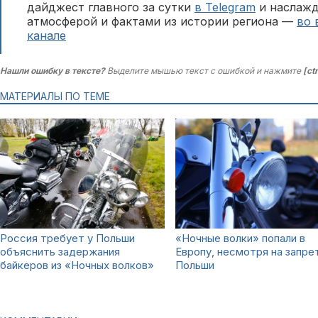
дайджест главного за сутки
в Telegram
и наслажд
атмосферой и фактами из истории региона —
во 
канале
Нашли ошибку в тексте?
Выделите мышью текст с ошибкой и нажмите
[ct
МАТЕРИАЛЫ ПО ТЕМЕ
Россия требует у Польши
«Ночные волки» попали в
объяснить задержания
Европу, несмотря на запре
байкеров из «Ночных волков»
Польши