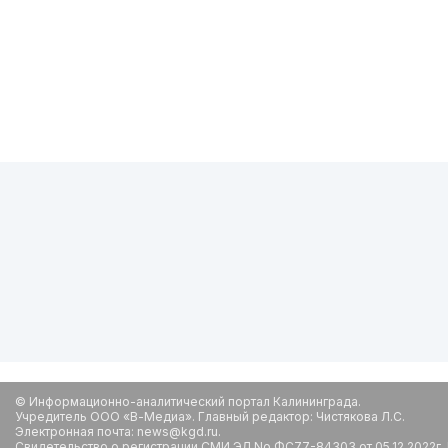
© Информационно-аналитический портал Калининграда.
Учредитель ООО «В-Медиа». Главный редактор: Чистякова Л.С.
Электронная почта: news@kgd.ru.
Свидетельство о регистрации СМИ ЭЛ No ФС77-84303 от 05.12.2022г.