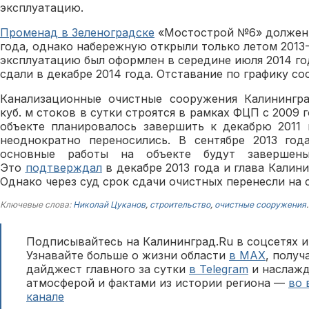
эксплуатацию.
Променад в Зеленоградске
«Мостострой №6» должен б
года, однако набережную открыли только летом 2013-
эксплуатацию был оформлен в середине июля 2014 го
сдали в декабре 2014 года. Отставание по графику со
Канализационные очистные сооружения Калинингр
куб. м стоков в сутки строятся в рамках ФЦП с 2009 
объекте планировалось завершить к декабрю 2011 
неоднократно переносились. В сентябре 2013 го
основные работы на объекте будут завершен
Это
подтверждал
в декабре 2013 года и глава Калин
Однако через суд срок сдачи очистных перенесли на с
Ключевые слова:
Николай Цуканов
,
строительство
,
очистные сооружения
.
Подписывайтесь на Калининград.Ru в соцсетях и
Узнавайте больше о жизни области
в MAX
, полу
дайджест главного за сутки
в Telegram
и наслажд
атмосферой и фактами из истории региона —
во 
канале