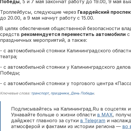
Победы
, 5 и 7 мая закончат работу до 19.00, 9 мая вы
Троллейбусы, следующие через
Гвардейский проспек
до 20.00, а 9 мая начнут работу с 15.00.
В целях обеспечения общественной безопасности вл
средств
рекомендуется переместить автомобили
с
праздничных мероприятий, а также:
- с автомобильной стоянки Калининградского област
театра;
- с автомобильной стоянки у Калининградского дело
Победы;
- с автомобильной стоянки у торгового центра «Пасса
Ключевые слова:
транспорт
,
праздники
,
День Победы
.
Подписывайтесь на Калининград.Ru в соцсетях и
Узнавайте больше о жизни области
в MAX
, полу
дайджест главного за сутки
в Telegram
и наслажд
атмосферой и фактами из истории региона —
во 