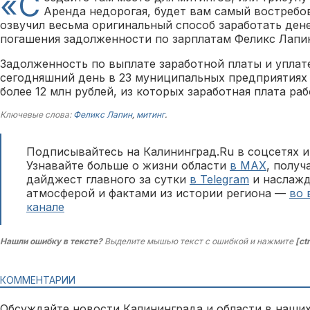
«С
Аренда недорогая, будет вам самый востребо
озвучил весьма оригинальный способ заработать ден
погашения задолженности по зарплатам Феликс Лапи
Задолженность по выплате заработной платы и уплат
сегодняшний день в 23 муниципальных предприятиях
более 12 млн рублей, из которых заработная плата раб
Ключевые слова:
Феликс Лапин
,
митинг
.
Подписывайтесь на Калининград.Ru в соцсетях и
Узнавайте больше о жизни области
в MAX
, полу
дайджест главного за сутки
в Telegram
и наслажд
атмосферой и фактами из истории региона —
во 
канале
Нашли ошибку в тексте?
Выделите мышью текст с ошибкой и нажмите
[ct
КОММЕНТАРИИ
Обсуждайте новости Калининграда и области в наших