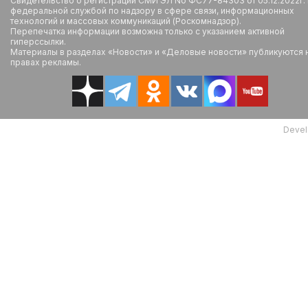
Свидетельство о регистрации СМИ ЭЛ No ФС77-84303 от 05.12.2022г.
федеральной службой по надзору в сфере связи, информационных
технологий и массовых коммуникаций (Роскомнадзор).
Перепечатка информации возможна только с указанием активной
гиперссылки.
Материалы в разделах «Новости» и «Деловые новости» публикуются 
правах рекламы.
Devel