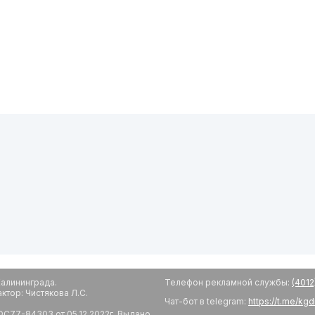
алининграда.
Телефон рекламной службы:
(4012
тор: Чистякова Л.С.
Чат-бот в telegram:
https://t.me/kg
С77-84303 от 05.12.2022г. Выдано