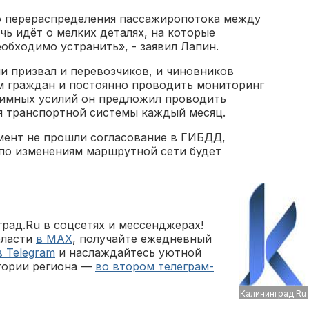
то перераспределения пассажиропотока между
чь идёт о мелких деталях, на которые
еобходимо устранить», - заявил Лапин.
и призвал и перевозчиков, и чиновников
м граждан и постоянно проводить мониторинг
аимных усилий он предложил проводить
я транспортной системы каждый месяц.
мент не прошли согласование в ГИБДД,
по изменениям маршрутной сети будет
рад.Ru в соцсетях и мессенджерах!
бласти
в MAX
, получайте ежедневный
в Telegram
и наслаждайтесь уютной
тории региона —
во втором телеграм-
Калининград.Ru