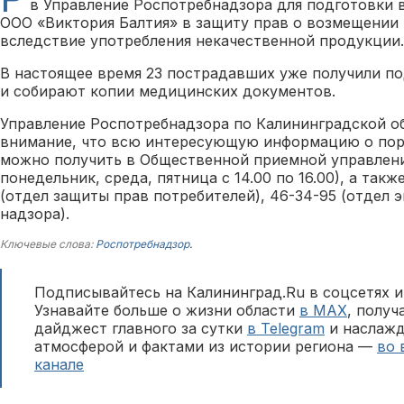
в Управление Роспотребнадзора для подготовки 
ООО «Виктория Балтия» в защиту прав о возмещении
вследствие употребления некачественной продукции.
В настоящее время 23 пострадавших уже получили п
и собирают копии медицинских документов.
Управление Роспотребнадзора по Калининградской о
внимание, что всю интересующую информацию о пор
можно получить в Общественной приемной управления
понедельник, среда, пятница с 14.00 по 16.00), а такж
(отдел защиты прав потребителей), 46-34-95 (отдел 
надзора).
Ключевые слова:
Роспотребнадзор
.
Подписывайтесь на Калининград.Ru в соцсетях и
Узнавайте больше о жизни области
в MAX
, полу
дайджест главного за сутки
в Telegram
и наслажд
атмосферой и фактами из истории региона —
во 
канале