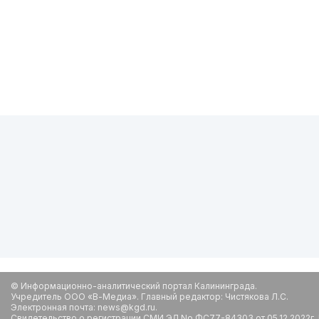
© Информационно-аналитический портал Калининграда.
Учредитель ООО «В-Медиа». Главный редактор: Чистякова Л.С.
Электронная почта: news@kgd.ru.
Свидетельство о регистрации СМИ ЭЛ No ФС77-84303 от 05.12.2022г.