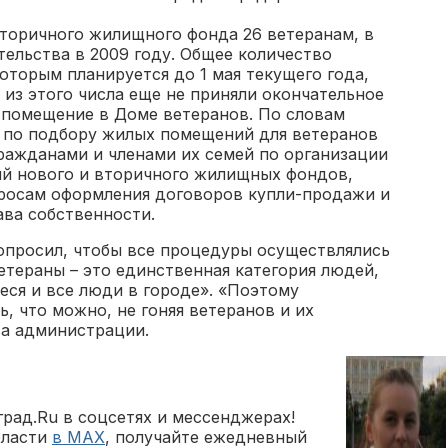
вторичного жилищного фонда 26 ветеранам, в
тельства в 2009 году. Общее количество
оторым планируется до 1 мая текущего года,
к из этого числа еще не приняли окончательное
 помещение в Доме ветеранов. По словам
у по подбору жилых помещений для ветеранов
ражданами и членами их семей по организации
й нового и вторичного жилищных фондов,
росам оформления договоров купли-продажи и
ава собственности.
попросил, чтобы все процедуры осуществлялись
етераны – это единственная категория людей,
еся и все люди в городе». «Поэтому
, что можно, не гоняя ветеранов и их
ва администрации.
рад.Ru в соцсетях и мессенджерах!
бласти
в MAX
, получайте ежедневный