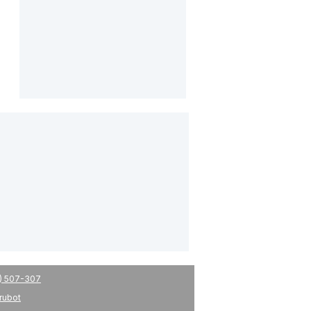
) 507-307
drubot