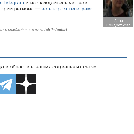
в Telegram
и наслаждайтесь уютной
тории региона —
во втором телеграм-
Анна
Кондратьева
ст с ошибкой и нажмите
[ctrl]+[enter]
а и области в наших социальных сетях