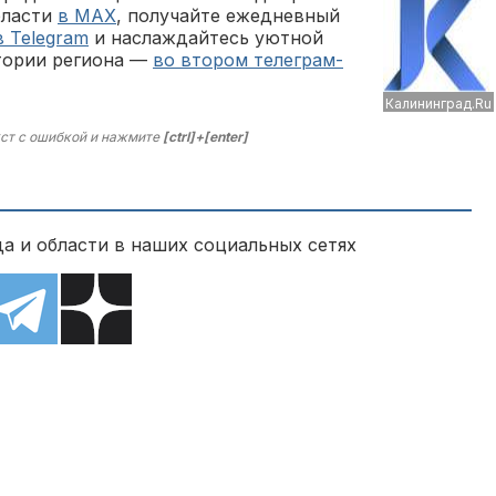
бласти
в MAX
, получайте ежедневный
в Telegram
и наслаждайтесь уютной
тории региона —
во втором телеграм-
Калининград.Ru
ст с ошибкой и нажмите
[ctrl]+[enter]
а и области в наших социальных сетях