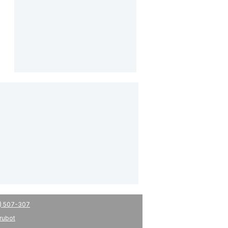
) 507-307
drubot