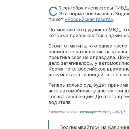
С
1 сентября инспекторы ГИБД
Эта норма появилась в Коде
пишет
«Российская газета»
.
По мнению сотрудников МВД, это
которые привлекаются к админис
Стоит отметить, что ранее после
временное разрешение на управл
практика себя не оправдала. Док
дело затягивалось, у автомобили
Кроме того, российское временно
документа за границей, что созд
Теперь только суд будет принима
чего автомобилисту даётся три д
Госавтоинспекции. До этого врем
водителя.
Ключевые слова:
законодательство
,
ГИБДД
.
Подписывайтесь на Калининг