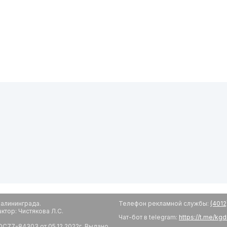
алининграда.
Телефон рекламной службы:
(4012
тор: Чистякова Л.С.
Чат-бот в telegram:
https://t.me/kg
С77-84303 от 05.12.2022г. Выдано