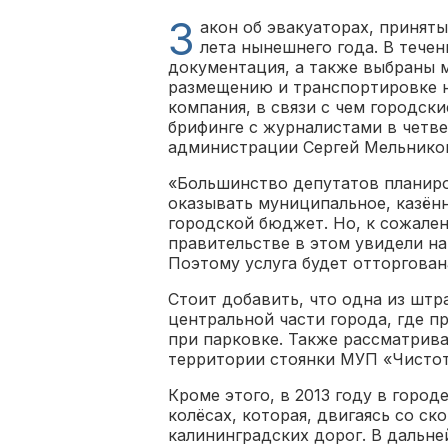
З
акон об эвакуаторах, принят
лета нынешнего года. В тече
документация, а также выбраны м
размещению и транспортировке н
компания, в связи с чем городск
брифинге c журналистами в четве
администрации Сергей Мельнико
«Большинство депутатов планиров
оказывать муниципальное, казённ
городской бюджет. Но, к сожале
правительстве в этом увидели н
Поэтому услуга будет отторгова
Стоит добавить, что одна из штра
центральной части города, где 
при парковке. Также рассматрив
территории стоянки МУП «Чистота
Кроме этого, в 2013 году в город
колёсах, которая, двигаясь со ск
калининградских дорог. В дальн