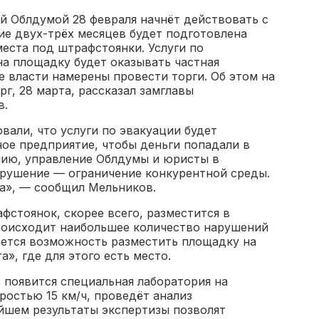
ый Облдумой 28 февраля начнёт действовать с
ние двух-трёх месяцев будет подготовлена
еста под штрафстоянки. Услуги по
а площадку будет оказывать частная
ие власти намерены провести торги. Об этом на
рг, 28 марта, рассказал замглавы
в.
али, что услуги по эвакуации будет
ое предприятие, чтобы деньги попадали в
нию, управление Облдумы и юристы в
арушение — ограничение конкурентной среды.
на», — сообщил Мельников.
фстоянок, скорее всего, разместится в
происходит наибольшее количество нарушений
ается возможность разместить площадку на
», где для этого есть место.
е появится специальная лаборатория на
оростью 15 км/ч, проведёт анализ
ейшем результаты экспертизы позволят