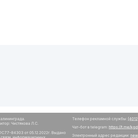
алининграда.
Телефон рекламной службы:
(4012
тор: Чистякова Л.С.
Чат-бот в telegram:
https://t.me/kg
С77-84303 от 05.12.2022г. Выдано
Электронный адрес редакции:
new
 связи, информационных