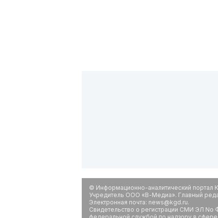
© Информационно-аналитический портал К
Учредитель ООО «В-Медиа». Главный редак
Электронная почта: news@kgd.ru.
Свидетельство о регистрации СМИ ЭЛ No Ф
федеральной службой по надзору в сфере