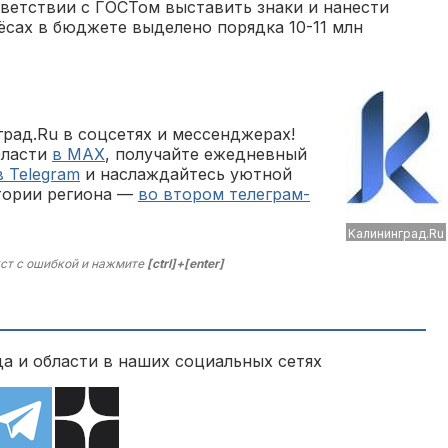
тветствии с ГОСТом выставить знаки и нанести
ёсах в бюджете выделено порядка 10-11 млн
рад.Ru в соцсетях и мессенджерах!
бласти
в MAX
, получайте ежедневный
в Telegram
и наслаждайтесь уютной
тории региона —
во втором телеграм-
Kaлининград.Ru
ст с ошибкой и нажмите
[ctrl]+[enter]
а и области в наших социальных сетях