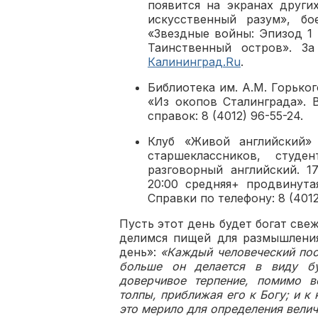
появится на экранах други
искусственный разум», бо
«Звездные войны: Эпизод 1 
Таинственный остров». З
Калининград.Ru
.
Библиотека им. А.М. Горько
«Из окопов Сталинграда». 
справок: 8 (4012) 96-55-24.
Клуб «Живой английский» 
старшеклассников, студ
разговорный английский. 17
20:00 средняя+ продвинута
Справки по телефону: 8 (401
Пусть этот день будет богат св
делимся пищей для размышлени
день»:
«Каждый человеческий пос
больше он делается в виду бу
доверчивое терпение, помимо в
толпы, приближая его к Богу; и 
это мерило для определения велич