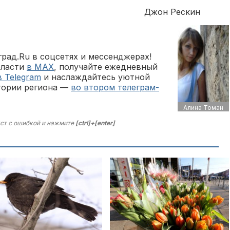
Джон Рескин
рад.Ru в соцсетях и мессенджерах!
бласти
в MAX
, получайте ежедневный
в Telegram
и наслаждайтесь уютной
тории региона —
во втором телеграм-
Алина Томан
ст с ошибкой и нажмите
[ctrl]+[enter]