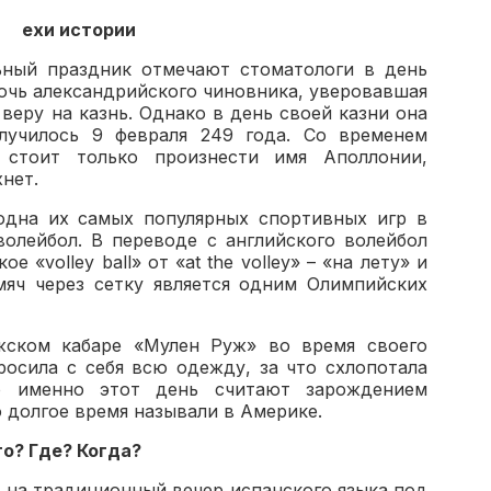
ехи истории
ьный праздник отмечают стоматологи в день
очь александрийского чиновника, уверовавшая
веру на казнь. Однако в день своей казни она
случилось 9 февраля 249 года. Со временем
 стоит только произнести имя Аполлонии,
нет.
одна их самых популярных спортивных игр в
олейбол. В переводе с английского волейбол
e «volley ball» от «at the volley» – «на лету» и
в мяч через сетку является одним Олимпийских
жском кабаре «Мулен Руж» во время своего
осила с себя всю одежду, за что схлопотала
о именно этот день считают зарождением
о долгое время называли в Америке.
о? Где? Когда?
 на традиционный вечер испанского языка под