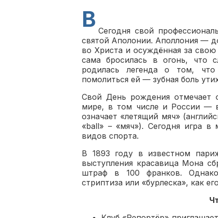
В
Сегодня свой профессионал
святой Аполонии. Аполлония — д
во Христа и осуждённая за свою 
сама бросилась в огонь, что 
родилась легенда о том, что
помолиться ей — зубная боль утих
Свой День рождения отмечает 
мире, в том числе и России — в
означает «летящий мяч» (английско
«ball» – «мяч»). Сегодня игра 
видов спорта.
В 1893 году в известном пари
выступления красавица Мона сбр
штраф в 100 франков. Однак
стриптиза или «бурлеска», как ег
Чт
Клуб «Репортёр» приглашает