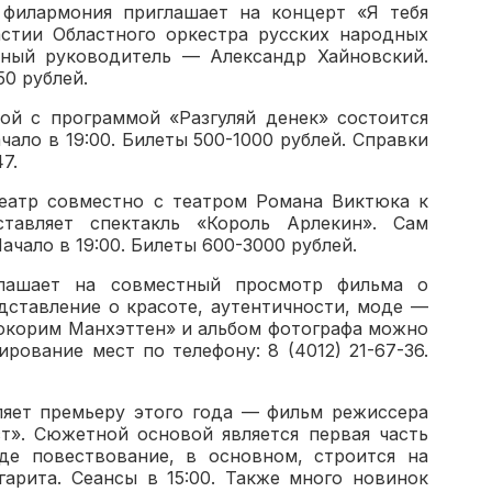
 филармония приглашает на концерт «Я тебя
астии Областного оркестра русских народных
нный руководитель — Александр Хайновский.
50 рублей.
й c программой «Разгуляй денек» состоится
чало в 19:00. Билеты 500-1000 рублей. Справки
7.
еатр совместно с театром Романа Виктюка к
тавляет спектакль «Король Арлекин». Сам
ачало в 19:00. Билеты 600-3000 рублей.
глашает на совместный просмотр фильма о
дставление о красоте, аутентичности, моде —
окорим Манхэттен» и альбом фотографа можно
ирование мест по телефону: 8 (4012) 21-67-36.
ляет премьеру этого года — фильм режиссера
т». Сюжетной основой является первая часть
де повествование, в основном, строится на
арита. Сеансы в 15:00. Также много новинок