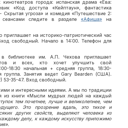
х кинотеатров города: испанская драма «Ева:
евик «Код доступа «Кейптаун», фантастика
- Скрытая угроза» и комедия «Путешествие 2:
а сеансами следите в разделе
«Афиша»
на
го приглашает на историко-патриотический час
Вход свободный. Начало в 14:00. Телефон для
в библиотеке им. А.П. Чехова приглашает
ентов и всех, кто хочет улучшить свой
:00-18:30 начальная + средняя группа, 18:30-
я группа. Занятия ведет Gary Bearden (США).
2) 53-35-47. Вход свободный.
ежими и интересными идеями. А мы по традиции
я из книги «Мысли мудрых людей на каждый
тупок тем почетнее, лучше и великолепнее, чем
дущего. Это прозрение вдаль, это тихое и
сяких других свойств, выделяют человека из
к каждому делу, к каждому искусству приложимо
ия».