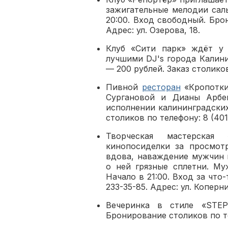
зажигательные мелодии сал
20:00. Вход свободный. Брон
Адрес: ул. Озерова, 18.
Клуб «Сити парк» ждёт у 
лучшими DJ's города Калини
— 200 рублей. Заказ столиков
Пивной
ресторан
«Кропотки
Сургановой и Дианы Арбе
исполнении калининградских 
столиков по телефону: 8 (401
Творческая мастерская
кинопосиделки за просмот
вдова, наваждение мужчин 
о ней грязные сплетни. Му
Начало в 21:00. Вход за что
233-35-85. Адрес: ул. Коперни
Вечеринка в стиле «STE
Бронирование столиков по те