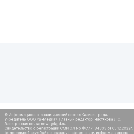
© Информационно-аналитический портал Калининграда.
Учредитель ООО «В-Медиа». Главный редактор: Чистякова Л.С.
Электронная почта: news@kgd.ru.
Свидетельство о регистрации СМИ ЭЛ No ФС77-84303 от 05.12.2022г.
федеральной службой по надзору в сфере связи, информационных