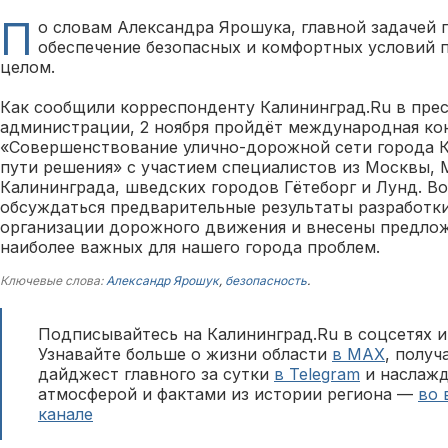
П
о словам Александра Ярошука, главной задачей 
обеспечение безопасных и комфортных условий 
целом.
Как сообщили корреспонденту Калининград.Ru в пре
администрации, 2 ноября пройдёт международная ко
«Совершенствование улично-дорожной сети города К
пути решения» с участием специалистов из Москвы, 
Калининграда, шведских городов Гётеборг и Лунд. В
обсуждаться предварительные результаты разработк
организации дорожного движения и внесены предло
наиболее важных для нашего города проблем.
Ключевые слова:
Александр Ярошук
,
безопасность
.
Подписывайтесь на Калининград.Ru в соцсетях и
Узнавайте больше о жизни области
в MAX
, полу
дайджест главного за сутки
в Telegram
и наслажд
атмосферой и фактами из истории региона —
во 
канале