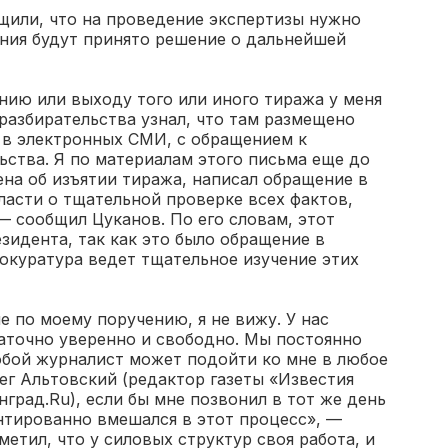
щили, что на проведение экспертизы нужно
ения будут принято решение о дальнейшей
нию или выходу того или иного тиража у меня
 разбирательства узнал, что там размещено
 в электронных СМИ, с обращением к
ьства. Я по материалам этого письма еще до
ена об изъятии тиража, написал обращение в
ласти о тщательной проверке всех фактов,
— сообщил Цуканов. По его словам, этот
зидента, так как это было обращение в
окуратура ведет тщательное изучение этих
е по моему поручению, я не вижу. У нас
аточно уверенно и свободно. Мы постоянно
бой журналист может подойти ко мне в любое
лег Альтовский (редактор газеты «Известия
град.Ru), если бы мне позвонил в тот же день
рантированно вмешался в этот процесс», —
етил, что у силовых структур своя работа, и