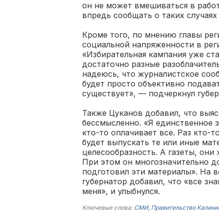
он не может вмешиваться в рабо
впредь сообщать о таких случаях
Кроме того, по мнению главы реги
социальной напряженности в рег
«Избирательная кампания уже ста
достаточно разные разоблачитель
надеюсь, что журналистское сооб
будет просто объективно подава
существует», — подчеркнул губер
Также Цуканов добавил, что выяс
бессмысленно. «Я единственное зн
кто-то оплачивает все. Раз кто-т
будет выпускать те или иные ма
целесообразность. А газеты, они 
При этом он многозначительно до
подготовил эти материалы». На в
губернатор добавил, что «все зн
меня», и улыбнулся.
Ключевые слова:
СМИ
,
Правительство Калини