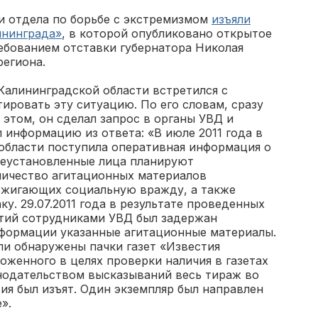
и отдела по борьбе с экстремизмом
изъяли
ининграда»
, в которой опубликовано открытое
ебованием отставки губернатора Николая
региона.
 Калининградской области встретился с
ировать эту ситуацию. По его словам, сразу
б этом, он сделал запрос в органы УВД и
л информацию из ответа: «В июле 2011 года в
области поступила оперативная информация о
 неустановленные лица планируют
личество агитационных материалов
зжигающих социальную вражду, а также
у. 29.07.2011 года в результате проведенных
тий сотрудниками УВД был задержан
формации указанные агитационные материалы.
ли обнаружены пачки газет «Известия
оженного в целях проверки наличия в газетах
одательством высказываний весь тираж во
ия был изъят. Один экземпляр был направлен
».