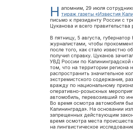
Н
апомним, 29 июля сотрудник
тираж газеты «Известия Кал
письмо к президенту России с тр
Цуканова и всего правительства 
В пятницу, 5 августа, губернатор
журналистами, чтобы прокоммент
после того, как стало известно о
получил справку. Цуканов зачита
УВД России по Калининградской 
том, что на территории региона
распространить значительное ко
экстремистского содержания, ра
вражду по национальному признак
оперативно-розыскных мероприя
автомобиль, перевозивший по ин
Во время осмотра автомобиля бы
Калининграда». На основании изл
запрещенных действующим закон
время осмотра места происшеств
на лингвистическое исследование