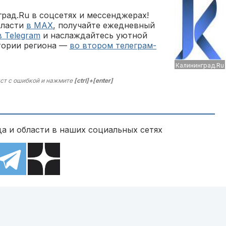
рад.Ru в соцсетях и мессенджерах!
бласти
в MAX
, получайте ежедневный
в Telegram
и наслаждайтесь уютной
тории региона —
во втором телеграм-
Калининград.Ru
ст с ошибкой и нажмите
[ctrl]+[enter]
а и области в наших социальных сетях