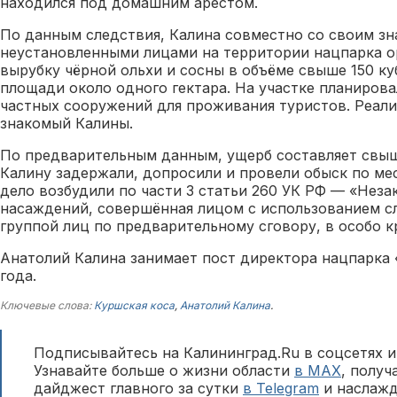
находился под домашним арестом.
По данным следствия, Калина совместно со своим з
неустановленными лицами на территории нацпарка о
вырубку чёрной ольхи и сосны в объёме свыше 150 ку
площади около одного гектара. На участке планирова
частных сооружений для проживания туристов. Реали
знакомый Калины.
По предварительным данным, ущерб составляет свыше
Калину задержали, допросили и провели обыск по ме
дело возбудили по части 3 статьи 260 УК РФ — «Неза
насаждений, совершённая лицом с использованием с
группой лиц по предварительному сговору, в особо 
Анатолий Калина занимает пост директора нацпарка «
года.
Ключевые слова:
Куршская коса
,
Анатолий Калина
.
Подписывайтесь на Калининград.Ru в соцсетях и
Узнавайте больше о жизни области
в MAX
, полу
дайджест главного за сутки
в Telegram
и наслажд