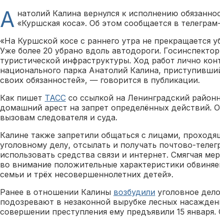
А
натолий Калина вернулся к исполнению обязанно
«Куршская коса». Об этом сообщается в телеграм
«На Куршской косе с раннего утра не прекращается у
Уже более 20 убрано вдоль автодороги. Госинспекто
туристической инфраструктуры. Ход работ лично кон
национального парка Анатолий Калина, приступивший
своих обязанностей», — говорится в публикации.
Как пишет
ТАСС
со ссылкой на Ленинградский районн
домашний арест на запрет определённых действий. Он
вызовам следователя и суда.
Калине также запретили общаться с лицами, проход
уголовному делу, отсылать и получать почтово-телег
использовать средства связи и интернет. Смягчая мер
во внимание положительные характеристики обвиняем
семьи и трёх несовершеннолетних детей».
Ранее в отношении Калины
возбудили
уголовное дело
подозревают в незаконной вырубке лесных насажден
совершении преступления ему предъявили 15 января. 