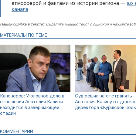
атмосферой и фактами из истории региона —
во 
канале
Нашли ошибку в тексте?
Выделите мышью текст с ошибкой и нажмите
[ct
МАТЕРИАЛЫ ПО ТЕМЕ
Канонеров: Уголовное дело в
Суд решил не отстранять
отношении Анатолия Калины
Анатолия Калину от должн
находится в завершающей
директора «Куршской кос
стадии
КОММЕНТАРИИ