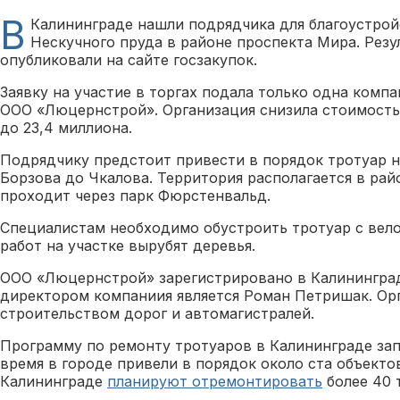
В
Калининграде нашли подрядчика для благоустрой
Нескучного пруда в районе проспекта Мира. Резу
опубликовали на сайте госзакупок.
Заявку на участие в торгах подала только одна компа
ООО «Люцернстрой». Организация снизила стоимость 
до 23,4 миллиона.
Подрядчику предстоит привести в порядок тротуар н
Борзова до Чкалова. Территория располагается в рай
проходит через парк Фюрстенвальд.
Специалистам необходимо обустроить тротуар с вел
работ на участке вырубят деревья.
ООО «Люцернстрой» зарегистрировано в Калинингра
директором компаниия является Роман Петришак. Ор
строительством дорог и автомагистралей.
Программу по ремонту тротуаров в Калининграде запу
время в городе привели в порядок около ста объектов
Калининграде
планируют отремонтировать
более 40 