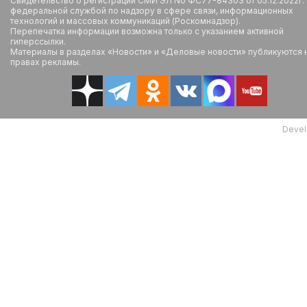
Свидетельство о регистрации СМИ ЭЛ No ФС77-84303 от 05.12.2022г.
федеральной службой по надзору в сфере связи, информационных
технологий и массовых коммуникаций (Роскомнадзор).
Перепечатка информации возможна только с указанием активной
гиперссылки.
Материалы в разделах «Новости» и «Деловые новости» публикуются 
правах рекламы.
Devel