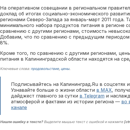
На оперативном совещании в региональном правител
доклад об итогах социально-экономического развития
регионами Северо-Запада за январь-март 2011 года. Т
минимального набора продуктов питания в регионе со
сравнению с другими регионами, стоимость невысока
Добавим, что по сравнению с предыдущим периодом 
8%.
Кроме того, по сравнению с другими регионами, цен
питания в Калининградской области находятся на сре
Ключевые слова:
продовольствие
,
цены
.
Подписывайтесь на Калининград.Ru в соцсетях и
Узнавайте больше о жизни области
в MAX
, полу
дайджест главного за сутки
в Telegram
и наслажд
атмосферой и фактами из истории региона —
во 
канале
Нашли ошибку в тексте?
Выделите мышью текст с ошибкой и нажмите
[ct