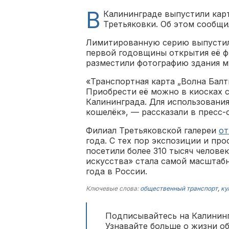
В
Калининграде выпустили кар
Третьяковки. Об этом сообщи
Лимитированную серию выпустили
первой годовщины открытия её ф
разместили фотографию здания м
«Транспортная карта „Волна Бал
Приобрести её можно в киосках с
Калининграда. Для использовани
кошелёк», — рассказали в пресс-
Филиал Третьяковской галереи
от
года. С тех пор экспозиции и пр
посетили более 310 тысяч челове
искусства» стала самой масштабн
года в России.
Ключевые слова:
общественный транспорт
,
ку
Подписывайтесь на Калининг
Узнавайте больше о жизни о