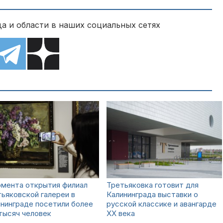
а и области в наших социальных сетях
омента открытия филиал
Третьяковка готовит для
ьяковской галереи в
Калининграда выставки о
нинграде посетили более
русской классике и авангарде
тысяч человек
XX века