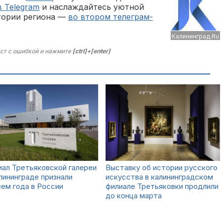
в Telegram
и наслаждайтесь уютной
тории региона —
во втором телеграм-
Калининград.Ru
ст с ошибкой и нажмите
[ctrl]+[enter]
ал Третьяковской галереи
Выставку об истории русского
лининграде признали
искусства в калининградском
ем года в России
филиале Третьяковки продлили
до конца марта