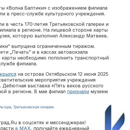
ты «Волна Балтики» с изображением филиала
ли в пресс-службе культурного учреждения.
 в честь 170-летия Третьяковской галереи и
илиала в регионе. На лицевой стороне карты
узея, которую выполнил Александр Матвеев.
тики“ выпущена ограниченным тиражом.
ети „Печать” и в кассах автовокзала
я карты необходимо пополнить транспортный
службе филиала.
крылся
на острове Октябрьском 12 июня 2025
осветительские мероприятия учреждения
к. Дебютная выставка «Пять веков русского
ой в регионе. В мае филиал
признали
музеем
льтура
,
Третьяковская галерея
.
рад.Ru в соцсетях и мессенджерах!
бласти
в MAX
, получайте ежедневный