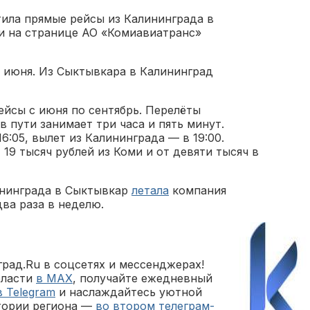
тила прямые рейсы из Калининграда в
и на странице АО «Комиавиатранс»
3 июня. Из Сыктывкара в Калининград
ейсы с июня по сентябрь. Перелёты
в пути занимает три часа и пять минут.
6:05, вылет из Калининграда — в 19:00.
19 тысяч рублей из Коми и от девяти тысяч в
лининграда в Сыктывкар
летала
компания
ва раза в неделю.
рад.Ru в соцсетях и мессенджерах!
бласти
в MAX
, получайте ежедневный
в Telegram
и наслаждайтесь уютной
тории региона —
во втором телеграм-