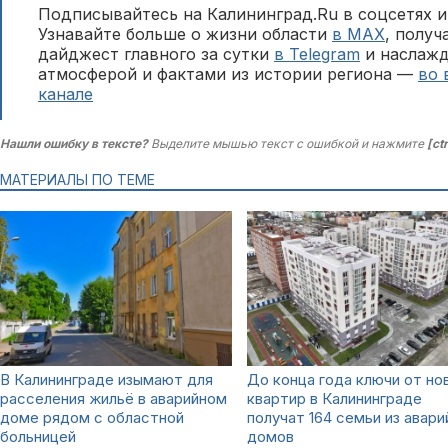
Подписывайтесь на Калининград.Ru в соцсетях и
Узнавайте больше о жизни области
в MAX
, полу
дайджест главного за сутки
в Telegram
и наслажд
атмосферой и фактами из истории региона —
во 
канале
Нашли ошибку в тексте?
Выделите мышью текст с ошибкой и нажмите
[ct
МАТЕРИАЛЫ ПО ТЕМЕ
В Калининграде изымают для
До конца года ключи от но
расселения жильё в аварийном
квартир в Калининграде
доме рядом с областной
получат 164 семьи из авар
больницей
домов