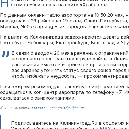
Н
этом опубликована на сайте «Храброво».
По данным онлайн-табло аэропорта на 10:50 20 мая, 
опаздывают 29 рейсов из Москвы, Санкт-Петербурга
Минска, Чебоксар и других городов. Ещё четыре сам
На вылет из Калининграда задерживаются девять рей
Петербург, Чебоксары, Екатеринбург, Волгоград и Уф
В связи с вводом 20 мая временных ограничений
воздушного пространства в ряде районов Ленин
расписании вылетов и прилётов произошли кор
вас заранее уточнять статус своего рейса перед
чтобы избежать неудобств, — прокомментировал
Пассажирам рекомендуют следить за информацией 
обращаться в кол-центр аэропорта по телефону +7 (40
связываться с авиакомпаниями.
Ключевые слова:
авиация
,
аэропорт «Храброво»
.
Подписывайтесь на Калининград.Ru в соцсетях и
Узнавайте больше о жизни области
в MAX
, полу