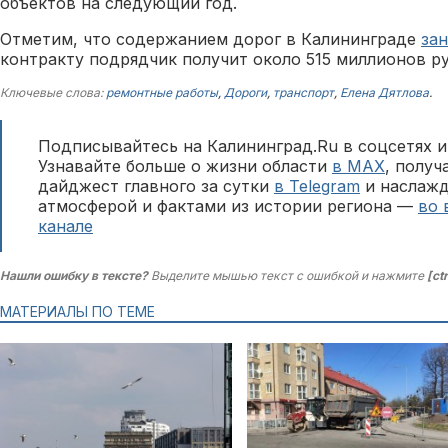
объектов на следующий год.
Отметим, что содержанием дорог в Калининграде
за
контракту подрядчик получит около 515 миллионов ру
Ключевые слова:
ремонтные работы
,
Дороги
,
транспорт
,
Елена Дятлова
.
Подписывайтесь на Калининград.Ru в соцсетях и
Узнавайте больше о жизни области
в MAX
, полу
дайджест главного за сутки
в Telegram
и наслажд
атмосферой и фактами из истории региона —
во 
канале
Нашли ошибку в тексте?
Выделите мышью текст с ошибкой и нажмите
[ct
МАТЕРИАЛЫ ПО ТЕМЕ