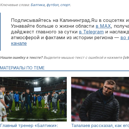
Ключевые слова:
Балтика
,
футбол
,
спорт
.
Подписывайтесь на Калининград.Ru в соцсетях и
Узнавайте больше о жизни области
в MAX
, полу
дайджест главного за сутки
в Telegram
и наслажд
атмосферой и фактами из истории региона —
во 
канале
Нашли ошибку в тексте?
Выделите мышью текст с ошибкой и нажмите
[ct
МАТЕРИАЛЫ ПО ТЕМЕ
Главный тренер «Балтики»:
Талалаев рассказал, как ег