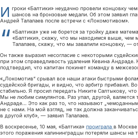
И
гроки «Балтики» неудачно провели концовку чем
шансов на бронзовые медали. Об этом заявил гл
Андрей Талалаев после встречи с «Локомотивом».
«Балтика» уже не борется за тройку даже матема
«Балтики», скажу, что мы находимся выше, чем 
Талалаев, скажу, что мы завалили концовку, — о
Он также выразил несогласие с некоторыми судейск
при этом справедливость удаления Кевина Андраде. 
подтвердил, что капитан покинет команду в межсезо
«„Локомотив“ срывал все наши атаки быстрыми фола
судейской бригады, и видно, что арбитр прибавил. В
стабильно. Я просил передать Никите Салтыкову, что
Мы не любим симулянтов. Раз упал, другой, валяется 
Андраде… Это как раз то, что называют „чемоданным
не с нами. На мой взгляд, не так должна заканчивать
в другой клуб», — заявил Талалаев.
В воскресенье, 10 мая, «Балтика»
проиграла
в Москве
этого поражения калининградцы потеряли шансы на т