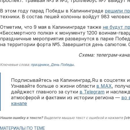
проспект. Трамваи №3 и №5, троллейбус №7 выйдут на
В этом году парад Победы в Калининграде
решили пр
техники. В состав пешей колонны войдут 983 человек
Отметим, что 9 мая в Калининграде также
не будут п
«Бессмертного полка» к монументу 1200 воинам-гва
праздничные мероприятия развернутся в парке Побе
на территории форта №5. Завершится день салютом. О
Схема: телеграм-кана
Ключевые слова:
праздники
,
День Победы
.
Подписывайтесь на Калининград.Ru в соцсетях и
Узнавайте больше о жизни области
в MAX
, полу
дайджест главного за сутки
в Telegram
и наслажд
атмосферой и фактами из истории региона —
во 
канале
Нашли ошибку в тексте?
Выделите мышью текст с ошибкой и нажмите
[ct
МАТЕРИАЛЫ ПО ТЕМЕ