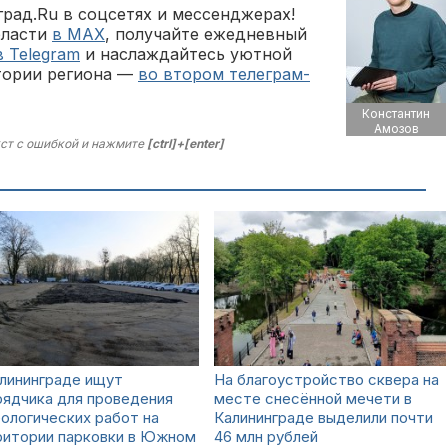
рад.Ru в соцсетях и мессенджерах!
бласти
в MAX
, получайте ежедневный
в Telegram
и наслаждайтесь уютной
тории региона —
во втором телеграм-
Константин
Амозов
ст с ошибкой и нажмите
[ctrl]+[enter]
лининграде ищут
На благоустройство сквера на
ядчика для проведения
месте снесённой мечети в
ологических работ на
Калининграде выделили почти
ритории парковки в Южном
46 млн рублей