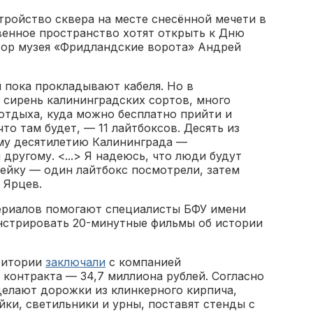
тройство сквера на месте снесённой мечети в
енное пространство хотят открыть к Дню
ктор музея «Фридландские ворота» Андрей
м пока прокладывают кабеля. Но в
 сирень калининградских сортов, много
 отдыха, куда можно бесплатно прийти и
что там будет, — 11 лайтбоксов. Десять из
му десятилетию Калининграда —
другому. <...> Я надеюсь, что люди будут
мейку — один лайтбокс посмотрели, затем
 Ярцев.
териалов помогают специалисты БФУ имени
онстрировать 20-минутные фильмы об истории
ритории
заключали
с компанией
контракта — 34,7 миллиона рублей. Согласно
делают дорожки из клинкерного кирпича,
йки, светильники и урны, поставят стенды с