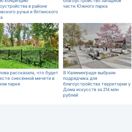
ую концепцию
благоустройство западной
оустройства в районе
части Южного парка
вского ручья и Ялтинского
да
ова рассказала, что будет
В Калининграде выбрали
есте снесённой мечети в
подрядчика для
ом парке
благоустройства территории у
Дома искусств за 214 млн
рублей