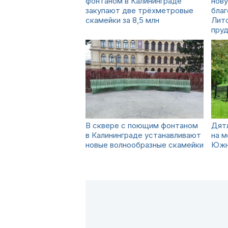
фонтаном в Калининграде
нов
закупают две трёхметровые
благ
скамейки за 8,5 млн
Лито
пру
В сквере с поющим фонтаном
Дятл
в Калининграде устанавливают
на м
новые волнообразные скамейки
Южн