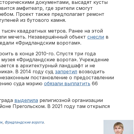
сторическими документами, высадят кусты
явится амфитеатр, где зрители смогут
ебом. Проект также предполагает ремонт
тупеней из бутового камня.
 тысяч квадратных метров. Ранее на этой
или мечеть. Незавершённый объект
снесли
в
ередали «Фридландским воротам».
оить в конце 2010-го. Спустя три года
а музея «Фридландские ворота». Учреждение
вается в архитектурный ландшафт и не
ика». В 2014 году суд
запретил
возводить
 незаконным постановление о предоставлении
шению суда мэрию
обязали выплатить
66
града
выделила
религиозной организации
оне Прегольском. В 2021 году там открылся
рк
,
Фридландские ворота
.