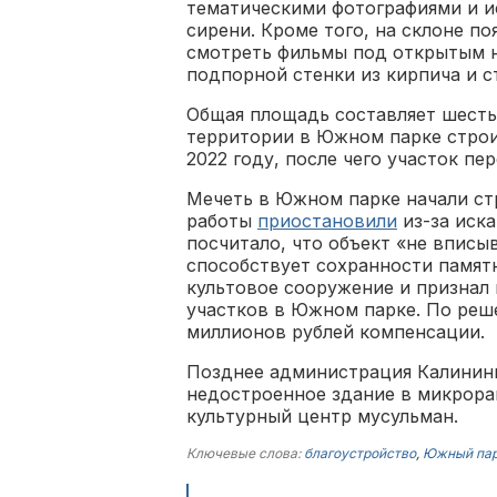
тематическими фотографиями и и
сирени. Кроме того, на склоне по
смотреть фильмы под открытым н
подпорной стенки из кирпича и с
Общая площадь составляет шесть
территории в Южном парке стро
2022 году, после чего участок п
Мечеть в Южном парке начали стр
работы
приостановили
из-за иск
посчитало, что объект «не вписы
способствует сохранности памятн
культовое сооружение и признал
участков в Южном парке. По ре
миллионов рублей компенсации.
Позднее администрация Калинин
недостроенное здание в микрорай
культурный центр мусульман.
Ключевые слова:
благоустройство
,
Южный па