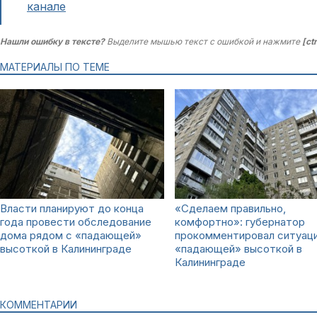
канале
Нашли ошибку в тексте?
Выделите мышью текст с ошибкой и нажмите
[ct
МАТЕРИАЛЫ ПО ТЕМЕ
Власти планируют до конца
«Сделаем правильно,
года провести обследование
комфортно»: губернатор
дома рядом с «падающей»
прокомментировал ситуац
высоткой в Калининграде
«падающей» высоткой в
Калининграде
КОММЕНТАРИИ