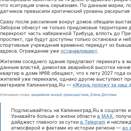
что «ситуация очень серьёзная». По данным мэрии, п
датчиков превысили критический уровень раскрытия
Сразу после расселения вокруг домов обещали выста
Забором обнесут не только придомовые территории д
перекроют часть набережной Трибуца, вплоть до Пре
проспект, где будут доступны только остановка и не
спортивные учреждения временно переедут из бывше
адреса. Ограждение уже
устанавливают
.
Жителям соседнего здания предлагают переехать в 
данным властей, демонтаж аварийной высотки начнё
квартир в доме №68 обещают, что к лету 2027 года о
жителей уже переехали, однако другие выступают пр
материале Калининград.Ru —
«Жизнь положу за наш 
Ключевые слова:
аварийное жильё
,
происшествия
,
Елена Дятлова
.
Подписывайтесь на Калининград.Ru в соцсетях и
Узнавайте больше о жизни области
в MAX
, полу
дайджест главного за сутки
в Telegram
и наслажд
атмосферой и фактами из истории региона —
во 