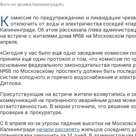
Фото из архива Калининград.Ru
К
омиссия по предупреждению и ликвидации чрез
отключить от воды и электричества соседей «п
Калининграде. Об этом рассказала глава администра
на встрече с жителями дома №68 на Московском прос
апреля.
«Сегодня у нас было ещё одно заседание комиссии по
приняли ещё один протокол о том, что комиссия по 
основании федерального законодательства приняла р
№68 по Московскому проспекту должен быть послед
систем холодного и горячего водоснабжения и электр
Дятлова.
Присутствующие на встрече жители возмутились и за
коммуникаций не признанного аварийным дома может
ответственностью. В мэрии уточнили, что решение к
проверке в прокуратуре.
С 8 апреля из-за угрозы падения высотки на Московс
Калининграде
начали расселять
жильцов соседнего д
планировали закончить за 14 дней. В администрации