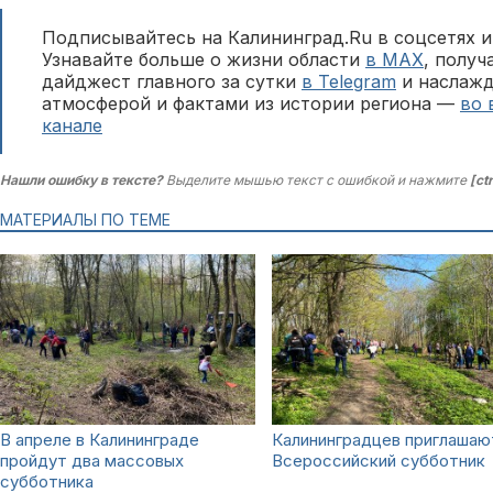
Подписывайтесь на Калининград.Ru в соцсетях и
Узнавайте больше о жизни области
в MAX
, полу
дайджест главного за сутки
в Telegram
и наслажд
атмосферой и фактами из истории региона —
во 
канале
Нашли ошибку в тексте?
Выделите мышью текст с ошибкой и нажмите
[ct
МАТЕРИАЛЫ ПО ТЕМЕ
В апреле в Калининграде
Калининградцев приглашаю
пройдут два массовых
Всероссийский субботник
субботника