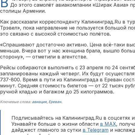
В
До этого самолёт авиакомпании «Ширак Авиа» п
столицы Армении.
Как рассказали корреспонденту Калининград.Ru в ту
Трэвел», пока направление не пользуется большой п
это связано с высокой стоимостью полётов.
«Спрашивают достаточно активно. Цена всё-таки вы
меньше. Вчера вот у нас женщина брала, вышло больш
сторону», — отметили в агентстве.
Рейсы собираются выполнять с 23 апреля по 24 сентя
запланированы каждый четверг. Их будут осуществлят
737-800. Время в пути из Калининграда в Ереван сост
минут. Средняя стоимость билетов — от 22 тысяч руб
ручной кладью и багажом до 25 килограммов.
Ключевые слова:
авиация
,
Ереван
.
Подписывайтесь на Калининград.Ru в соцсетях и
Узнавайте больше о жизни области
в MAX
, полу
дайджест главного за сутки
в Telegram
и наслажд