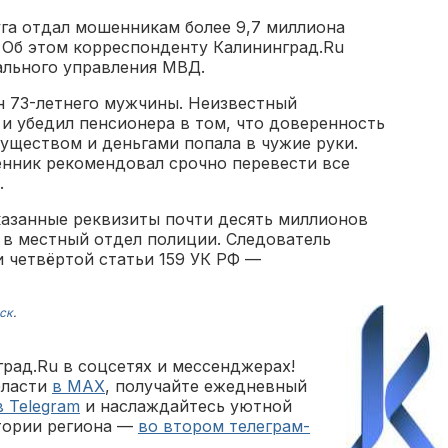
уга отдал мошенникам более 9,7 миллиона
. Об этом корреспонденту Калининград.Ru
ального управления МВД.
 73-летнего мужчины. Неизвестный
и убедил пенсионера в том, что доверенность
уществом и деньгами попала в чужие руки.
нник рекомендовал срочно перевести все
.
азанные реквизиты почти десять миллионов
я в местный отдел полиции. Следователь
и четвёртой статьи 159 УК РФ —
ск
.
рад.Ru в соцсетях и мессенджерах!
бласти
в MAX
, получайте ежедневный
в Telegram
и наслаждайтесь уютной
тории региона —
во втором телеграм-