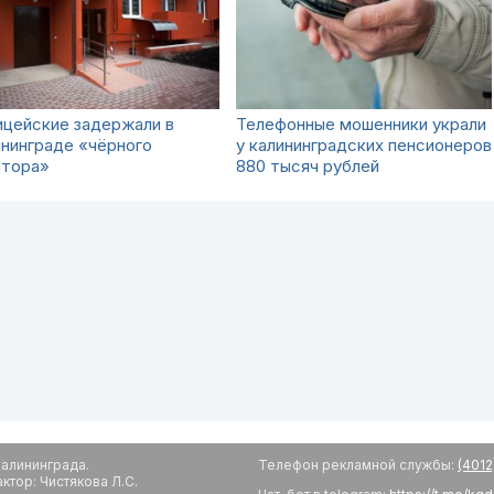
ицейские задержали в
Телефонные мошенники украли
нинграде «чёрного
у калининградских пенсионеров
лтора»
880 тысяч рублей
алининграда.
Телефон рекламной службы:
(4012
тор: Чистякова Л.С.