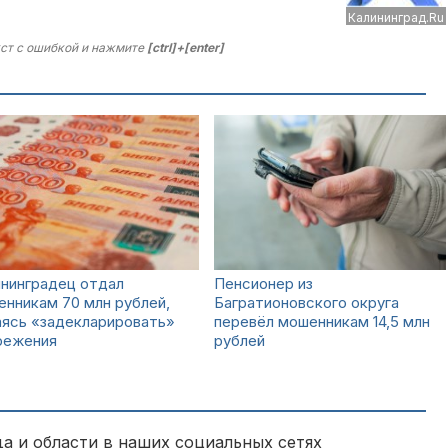
Калининград.Ru
ст с ошибкой и нажмите
[ctrl]+[enter]
ининградец отдал
Пенсионер из
нникам 70 млн рублей,
Багратионовского округа
аясь «задекларировать»
перевёл мошенникам 14,5 млн
режения
рублей
а и области в наших социальных сетях