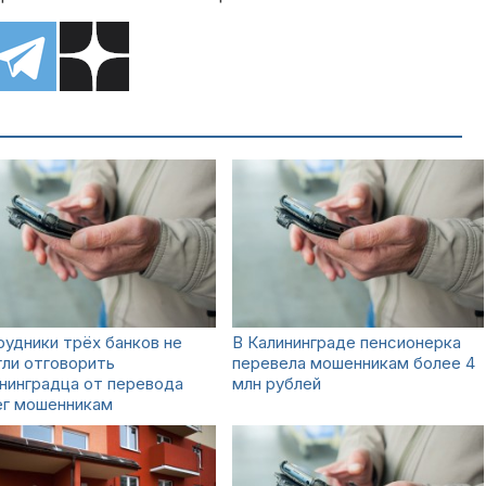
удники трёх банков не
В Калининграде пенсионерка
ли отговорить
перевела мошенникам более 4
нинградца от перевода
млн рублей
ег мошенникам