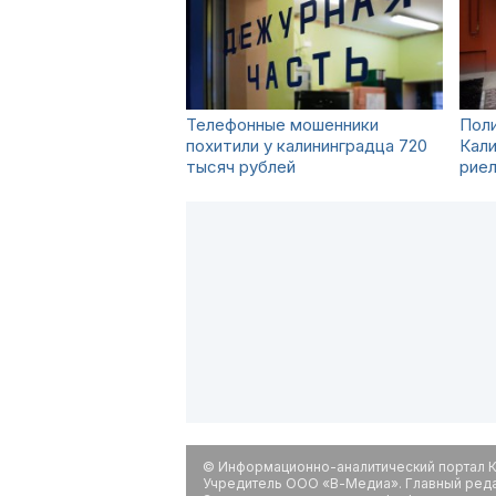
Телефонные мошенники
Пол
похитили у калининградца 720
Кали
тысяч рублей
рие
© Информационно-аналитический портал К
Учредитель ООО «В-Медиа». Главный редак