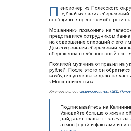
П
енсионер из Полесского окр
рублей из своих сбережений
сообщили в пресс-службе регион
Мошенники позвонили на телефон
представился сотрудником банка 
на совершение операций с его им
Для сохранения сбережений моше
сбережения на «безопасный счёт»
Пожилой мужчина отправил на ук
рублей. После этого он обратилс
возбудил уголовное дело по част
«Мошенничество».
Ключевые слова:
мошенничество
,
МВД
,
Полес
Подписывайтесь на Калининг
Узнавайте больше о жизни о
дайджест главного за сутки
атмосферой и фактами из ис
канале