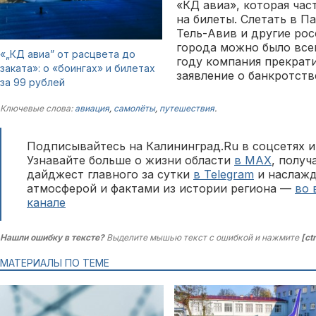
«КД авиа», которая ча
на билеты. Слетать в П
Тель-Авив и другие ро
города можно было всег
«„КД авиа” от расцвета до
году компания прекрат
заката»: о «боингах» и билетах
заявление о банкротств
за 99 рублей
Ключевые слова:
авиация
,
самолёты
,
путешествия
.
Подписывайтесь на Калининград.Ru в соцсетях и
Узнавайте больше о жизни области
в MAX
, полу
дайджест главного за сутки
в Telegram
и наслажд
атмосферой и фактами из истории региона —
во 
канале
Нашли ошибку в тексте?
Выделите мышью текст с ошибкой и нажмите
[ct
МАТЕРИАЛЫ ПО ТЕМЕ