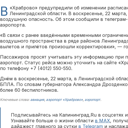
В
«Храброво» предупредили об изменении расписан
Ленинградской области. В воскресенье, 22 марта,
воздушную опасность. Об этом сообщили в телеграм-
аэропорта.
«В связи с ранее введёнными временными ограничен
воздушного пространства в ряде районов Ленинградс
вылетов и прилётов произошли корректировки», — го
Пассажиров просят учитывать эту информацию при п
аэропорт. Статус рейса можно уточнить на сайте «Хр
по телефону +7 (4012) 550-550.
Днём в воскресенье, 22 марта, в Ленинградской обла
БПЛА. По словам губернатора Александра Дрозденко
более 60 беспилотников.
Ключевые слова:
авиация
,
аэропорт «Храброво»
,
аэропорт
.
Подписывайтесь на Калининград.Ru в соцсетях и
Узнавайте больше о жизни области
в MAX
, полу
дайджест главного за сутки
в Telegram
и наслажд