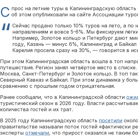
С
прос на летние туры в Калининградскую область
об этом опубликовали на сайте Ассоциации туро
Сейчас продано только 10% туров на лето, а по
направлениям и вовсе 5-6%. Мы фиксируем лёгки
Например, Золотое кольцо и Петербург дают ми
году, Казань — минус 6%, Калининград и Байкал
Карелия просела сразу на 30%, — говорится в ис
При этом Калининградская область вошла в топ напр
путешествия. Регион занял четвёртое место в списке
Москва, Санкт-Петербург и Золотое кольцо. В топ та
Северный Кавказ и Байкал. При этом динамика у бол
сравнению с прошлым годом отрицательная.
Ранее сообщали, что в Калининградской области
ожи
туристический сезон в 2026 году. Власти рассчитыва
количества гостей и их трат.
В 2025 году Калининградскую область
посетили
около
правительстве называли поток гостей «фактически р
эксперты
отмечали
, что прирост оказался не таким б