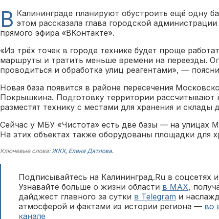
В
Калининграде планируют обустроить ещё одну ба
этом рассказала глава городской администрации
прямого эфира «ВКонтакте».
«Из трёх точек в городе технике будет проще работа
маршруты и тратить меньше времени на переезды. О
проводиться и обработка улиц реагентами», — поясни
Новая база появится в районе пересечения Московско
Покрышкина. Подготовку территории рассчитывают на
разместят технику с местами для хранения и склады д
Сейчас у МБУ «Чистота» есть две базы — на улицах М
На этих объектах также оборудованы площадки для х
Ключевые слова:
ЖКХ
,
Елена Дятлова
.
Подписывайтесь на Калининград.Ru в соцсетях и
Узнавайте больше о жизни области
в MAX
, полу
дайджест главного за сутки
в Telegram
и наслажд
атмосферой и фактами из истории региона —
во 
канале