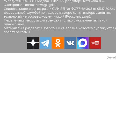
Учредитель ООО «В-Медиа». Главный редактор: Чистякова Л.С.
Электронная почта: news@kgd.ru.
Свидетельство о регистрации СМИ ЭЛ No ФС77-84303 от 05.12.2022г.
федеральной службой по надзору в сфере связи, информационных
технологий и массовых коммуникаций (Роскомнадзор).
Перепечатка информации возможна только с указанием активной
гиперссылки.
Материалы в разделах «Новости» и «Деловые новости» публикуются 
правах рекламы.
Devel