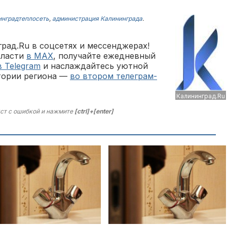
инградтеплосеть
,
администрация Калининграда
.
рад.Ru в соцсетях и мессенджерах!
бласти
в MAX
, получайте ежедневный
в Telegram
и наслаждайтесь уютной
тории региона —
во втором телеграм-
Калининград.Ru
ст с ошибкой и нажмите
[ctrl]+[enter]