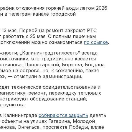
рафик отключения горячей воды летом 2026
и в телеграм-канале городской
 13 мая. Первой на ремонт закроют РТС
т работать с 25 мая. С полным перечнем
м отключений можно ознакомиться
по ссылке
.
жности, „Калининградтеплосеть“ всегда
оисточники, это традиционно касается
стьянова, Пролетарской, Борзова, Богдана
мов на острове, но, к сожалению, такая
е», — отметили в администрации.
одят техническое освидетельствование и
иагностику, ремонт, перекладку тепловых
онструируют оборудование станций,
х пунктов.
 в Калининграде
собираются закрыть
девять
 объекты на улицах Гагарина, Молодой
ьянова, Энгельса, проспекте Победы, аллее