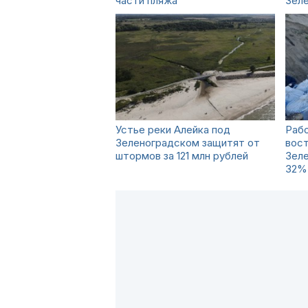
части пляжа
Зел
Устье реки Алейка под
Рабо
Зеленоградском защитят от
вост
штормов за 121 млн рублей
Зеле
32%