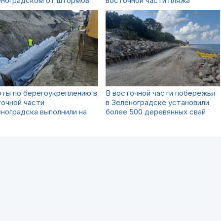
еноградском от штормов
восточной части пляжа
ты по берегоукреплению в
В восточной части побережья
очной части
в Зеленоградске установили
ноградска выполнили на
более 500 деревянных свай