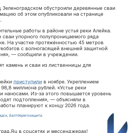
д Зеленоградском обустроили деревянные сваи
рмацию об этом опубликовали на странице
.
тельные работы в районе устья реки Алейка.
 сваи упорного полупроницаемого ряда
ке. На участке протяжённостью 45 метров
геобэгов с волногасящей внешней защитной
мня», — сообщили в учреждении.
ят камень и сваи из лиственницы для
лейки
приступили
в ноябре. Укреплением
98,8 миллиона рублей. «Устье реки
и наносами. Из-за этого повышается уровень
одят подтопления», — объясняли в
аботы планируют к концу 2026 года.
адск
,
Балтберегозащита
.
рад.Ru в соцсетях и мессенджерах!