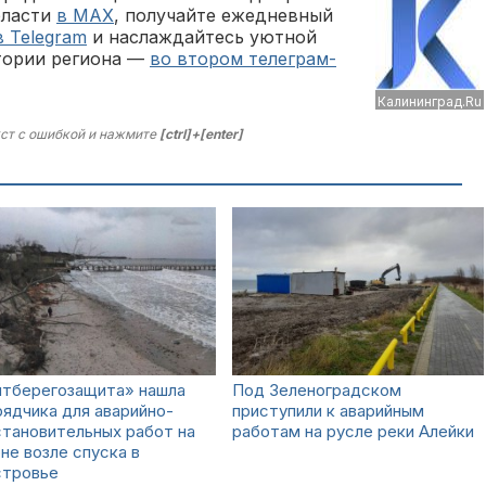
бласти
в MAX
, получайте ежедневный
в Telegram
и наслаждайтесь уютной
тории региона —
во втором телеграм-
Калининград.Ru
ст с ошибкой и нажмите
[ctrl]+[enter]
лтберегозащита» нашла
Под Зеленоградском
ядчика для аварийно-
приступили к аварийным
тановительных работ на
работам на русле реки Алейки
не возле спуска в
стровье