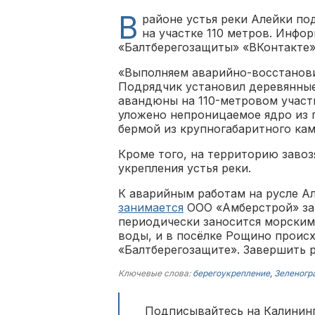
В
районе устья реки Алейки по
на участке 110 метров. Инфо
«Балтберегозащиты» «ВКонтакте»
«Выполняем аварийно-восстанови
Подрядчик установил деревянные
авандюны на 110-метровом участ
уложено непроницаемое ядро из 
бермой из крупногабаритного ка
Кроме того, на территорию завоз
укрепления устья реки.
К аварийным работам на русле А
занимается
ООО «Амберстрой» за 
периодически заносится морским
воды, и в посёлке Рощино происх
«Балтберегозащите». Завершить р
Ключевые слова:
берегоукрепление
,
Зеленогр
Подписывайтесь на Калининг