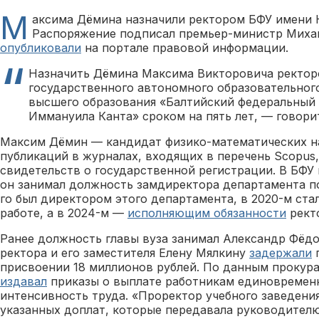
М
аксима Дёмина назначили ректором БФУ имени К
Распоряжение подписал премьер-министр Миха
опубликовали
на портале правовой информации.
Назначить Дёмина Максима Викторовича ректор
государственного автономного образовательног
высшего образования «Балтийский федеральный
Иммануила Канта» сроком на пять лет, — говори
Максим Дёмин — кандидат физико-математических на
публикаций в журналах, входящих в перечень Scopus,
свидетельств о государственной регистрации. В БФУ 
он занимал должность замдиректора департамента по
го был директором этого департамента, в 2020-м ста
работе, а в 2024-м —
исполняющим обязанности
рект
Ранее должность главы вуза занимал Александр Фёдо
ректора и его заместителя Елену Мялкину
задержали
п
присвоении 18 миллионов рублей. По данным прокура
издавал
приказы о выплате работникам единовремен
интенсивность труда. «Проректор учебного заведени
указанных доплат, которые передавала руководител