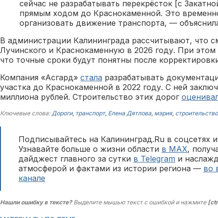
сейчас не разрабатывать перекрёсток [с Закатной
прямым ходом до Краснокаменной. Это временн
организовать движение транспорта, — объяснил
В администрации Калининграда рассчитывают, что с
Лучинского и Краснокаменную в 2026 году. При этом
что точные сроки будут понятны после корректировки
Компания «Асгард»
стала
разрабатывать документаци
участка до Краснокаменной в 2022 году. С ней заключ
миллиона рублей. Строительство этих дорог
оценива
Ключевые слова:
Дороги
,
транспорт
,
Елена Дятлова
,
мэрия
,
строительство
Подписывайтесь на Калининград.Ru в соцсетях и
Узнавайте больше о жизни области
в MAX
, полу
дайджест главного за сутки
в Telegram
и наслажд
атмосферой и фактами из истории региона —
во 
канале
Нашли ошибку в тексте?
Выделите мышью текст с ошибкой и нажмите
[ct