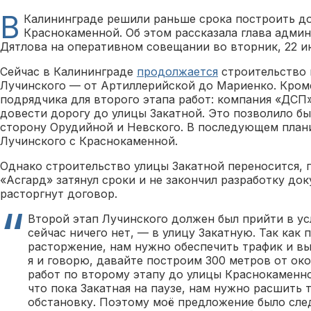
В
Калининграде решили раньше срока построить до
Краснокаменной. Об этом рассказала глава адми
Дятлова на оперативном совещании во вторник, 22 и
Сейчас в Калининграде
продолжается
строительство 
Лучинского — от Артиллерийской до Мариенко. Кром
подрядчика для второго этапа работ: компания «ДСП»
довести дорогу до улицы Закатной. Это позволило б
сторону Орудийной и Невского. В последующем план
Лучинского с Краснокаменной.
Однако строительство улицы Закатной переносится,
«Асгард» затянул сроки и не закончил разработку до
расторгнут договор.
Второй этап Лучинского должен был прийти в ус
сейчас ничего нет, — в улицу Закатную. Так как 
расторжение, нам нужно обеспечить трафик и в
я и говорю, давайте построим 300 метров от ок
работ по второму этапу до улицы Краснокаменн
что пока Закатная на паузе, нам нужно расшить
обстановку. Поэтому моё предложение было сл