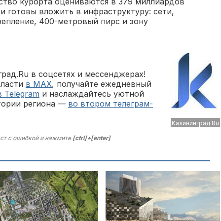
ство курорта оцениваются в 379 миллиардов
ти готовы вложить в инфраструктуру: сети,
репление, 400-метровый пирс и зону
рад.Ru в соцсетях и мессенджерах!
бласти
в MAX
, получайте ежедневный
в Telegram
и наслаждайтесь уютной
тории региона —
во втором телеграм-
Kaлининград.Ru
ст с ошибкой и нажмите
[ctrl]+[enter]