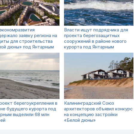
экономразвития
Власти ищут подрядчика для
ержало заявку региона на
проекта берегозащитных
диты для строительства
сооружений в районе нового
лой дюны» под Янтарным
курорта под Янтарным
роект берегоукрепления в
Калининградский Союз
не будущего курорта под
архитекторов объявил конкурс
рным выделили 68 млн
на концепцию застройки
лей
«Белой дюны»