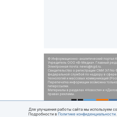
© Информационно-аналитический портал К
Учредитель ООО «В-Медиа». Главный редак
Электронная почта: news@kgd.ru.
Свидетельство о регистрации СМИ ЭЛ No Ф
федеральной службой по надзору в сфере
технологий и массовых коммуникаций (Рос
Перепечатка информации возможна только 
гиперссылки.
Материалы в разделах «Новости» и «Дело
правах рекламы.
Для улучшения работы сайта мы используем coo
Подробности в
Политике конфиденциальности
.