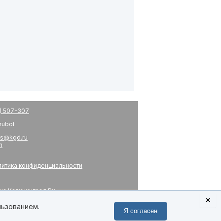
) 507-307
drubot
s@kgd.ru
m
итика конфиденциальности
на Калининград.Ru
я
×
 связь
льзованием.
Я согласен