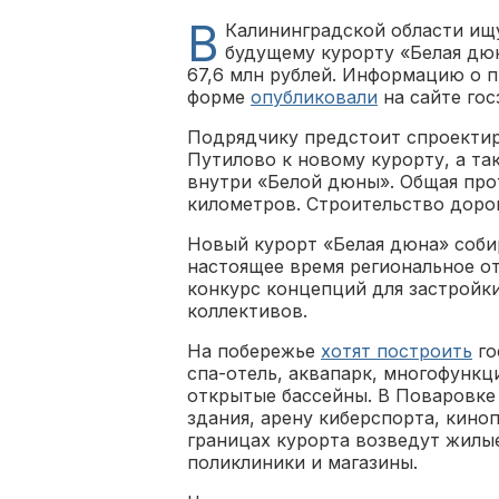
В
Калининградской области ищ
будущему курорту «Белая дю
67,6 млн рублей. Информацию о 
форме
опубликовали
на сайте го
Подрядчику предстоит спроектир
Путилово к новому курорту, а та
внутри «Белой дюны». Общая про
километров. Строительство дорог
Новый курорт «Белая дюна» соби
настоящее время региональное о
конкурс концепций для застройк
коллективов.
На побережье
хотят построить
го
спа-отель, аквапарк, многофунк
открытые бассейны. В Поваровке
здания, арену киберспорта, кино
границах курорта возведут жилы
поликлиники и магазины.