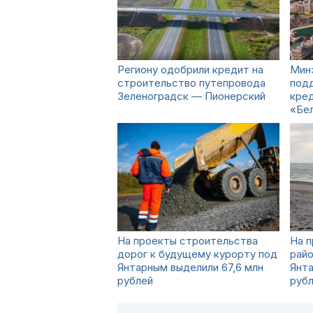
Региону одобрили кредит на
Мин
строительство путепровода
подд
Зеленоградск — Пионерский
кре
«Бе
На проекты строительства
На п
дорог к будущему курорту под
райо
Янтарным выделили 67,6 млн
Янта
рублей
руб