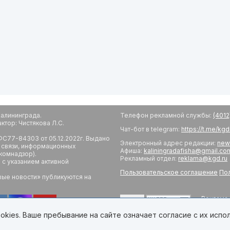
алининграда.
Телефон рекламной службы:
(4012
тор: Чистякова Л.С.
Чат-бот в telegram:
https://t.me/kg
С77-84303 от 05.12.2022г. Выдано
Электронный адрес редакции:
new
 связи, информационных
Афиша:
kaliningradafisha@gmail.co
комнадзор).
Рекламный отдел:
reklama@kgd.ru
с указанием активной
Пользовательское соглашение
Пол
вые новости» публикуются на
Реклама 
18+
Редакци
Обратная
kies. Ваше пребывание на сайте означает согласие с их испо