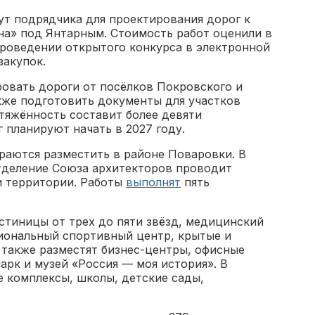
ут подрядчика для проектирования дорог к
на» под Янтарным. Стоимость работ оценили в
проведении открытого конкурса в электронной
сзакупок.
овать дороги от посёлков Покровского и
кже подготовить документы для участков
тяжённость составит более девяти
 планируют начать в 2027 году.
раются разместить в районе Поваровки. В
тделение Союза архитекторов проводит
и территории. Работы
выполнят
пять
стиницы от трех до пяти звёзд, медицинский
циональный спортивный центр, крытые и
 также разместят бизнес-центры, офисные
парк и музей «Россия — моя история». В
е комплексы, школы, детские сады,