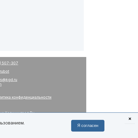
) 507-307
drubot
s@kgd.ru
m
итика конфиденциальности
на Калининград.Ru
я
×
 связь
льзованием.
Я согласен