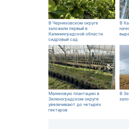
В Черняховском округе
В Ка
заложили первый в
нач
Калининградской области
выр
сидровый сад
Малиновую плантацию в
В Зе
Зеленоградском округе
зало
увеличивают до четырёх
гектаров