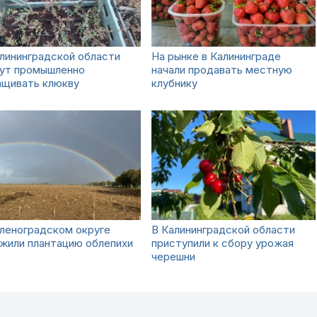
лининградской области
На рынке в Калининграде
нут промышленно
начали продавать местную
ащивать клюкву
клубнику
леноградском округе
В Калининградской области
жили плантацию облепихи
приступили к сбору урожая
черешни