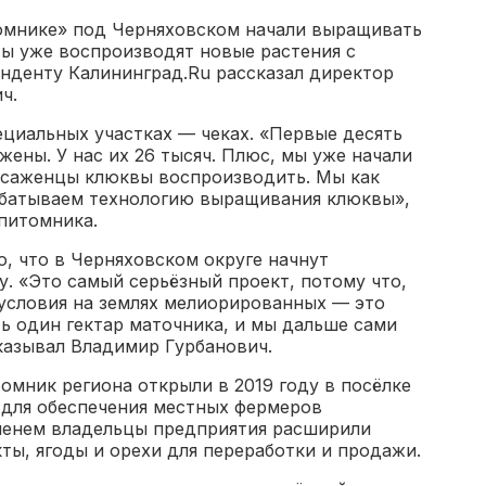
омнике» под Черняховском начали выращивать
ы уже воспроизводят новые растения с
нденту Калининград.Ru рассказал директор
ч.
циальных участках — чеках. «Первые десять
ены. У нас их 26 тысяч. Плюс, мы уже начали
е саженцы клюквы воспроизводить. Мы как
абатываем технологию выращивания клюквы»,
питомника.
о, что в Черняховском округе начнут
. «Это самый серьёзный проект, потому что,
 условия на землях мелиорированных — это
ь один гектар маточника, и мы дальше сами
казывал Владимир Гурбанович.
ник региона открыли в 2019 году в посёлке
 для обеспечения местных фермеров
менем владельцы предприятия расширили
ты, ягоды и орехи для переработки и продажи.