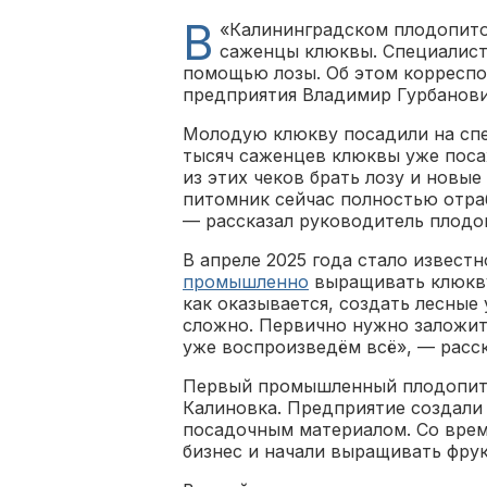
В
«Калининградском плодопит
саженцы клюквы. Специалист
помощью лозы. Об этом корреспо
предприятия Владимир Гурбанови
Молодую клюкву посадили на спе
тысяч саженцев клюквы уже посаж
из этих чеков брать лозу и новы
питомник сейчас полностью отр
— рассказал руководитель плодо
В апреле 2025 года стало известн
промышленно
выращивать клюкву
как оказывается, создать лесные
сложно. Первично нужно заложит
уже воспроизведём всё», — расс
Первый промышленный плодопитом
Калиновка. Предприятие создали
посадочным материалом. Со вре
бизнес и начали выращивать фрук