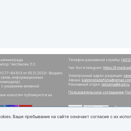
алининграда.
Телефон рекламной службы:
(4012
тор: Чистякова Л.С.
Чат-бот в telegram:
https://t.me/kg
С77-84303 от 05.12.2022г. Выдано
Электронный адрес редакции:
new
 связи, информационных
Афиша:
kaliningradafisha@gmail.co
комнадзор).
Рекламный отдел:
reklama@kgd.ru
с указанием активной
Пользовательское соглашение
Пол
вые новости» публикуются на
Реклама 
18+
Редакци
Обратная
kies. Ваше пребывание на сайте означает согласие с их испо
Developed by Калининград.Ru