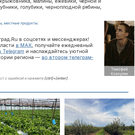
 крыжовника, малины, ежевики, чёрной и
убники, голубики, черноплодной рябины,
ы
,
местные продукты
.
рад.Ru в соцсетях и мессенджерах!
бласти
в MAX
, получайте ежедневный
в Telegram
и наслаждайтесь уютной
тории региона —
во втором телеграм-
Тимофей
Кокоулин
ст с ошибкой и нажмите
[ctrl]+[enter]