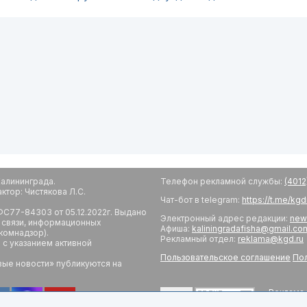
алининграда.
Телефон рекламной службы:
(4012
тор: Чистякова Л.С.
Чат-бот в telegram:
https://t.me/kg
С77-84303 от 05.12.2022г. Выдано
Электронный адрес редакции:
new
 связи, информационных
Афиша:
kaliningradafisha@gmail.co
комнадзор).
Рекламный отдел:
reklama@kgd.ru
с указанием активной
Пользовательское соглашение
Пол
вые новости» публикуются на
Реклама 
18+
Редакци