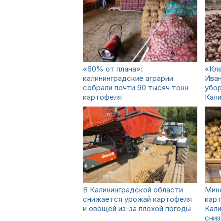
«60% от плана»:
«Кл
калининградские аграрии
Иван
собрали почти 90 тысяч тонн
убор
картофеля
Кали
В Калининградской области
Минс
снижается урожай картофеля
карт
и овощей из-за плохой погоды
Кали
сниз