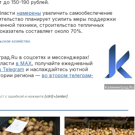
т до 150-190 рублей.
области
намерены
увеличить самообеспечение
ительство планирует усилить меры поддержки
венной техники, строительство тепличных
оказатель составляет около 70%.
ьское хозяйство
.
рад.Ru в соцсетях и мессенджерах!
бласти
в MAX
, получайте ежедневный
в Telegram
и наслаждайтесь уютной
тории региона —
во втором телеграм-
Kaлининград.Ru
ст с ошибкой и нажмите
[ctrl]+[enter]