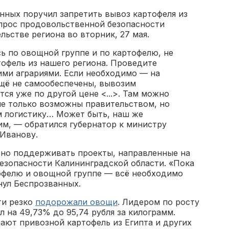
нных поручил запретить вывоз картофеля из
прос продовольственной безопасности
льстве региона во вторник, 27 мая.
ь по овощной группе и по картофелю, не
офель из нашего региона. Проведите
ми аграриями. Если необходимо — на
щё не самообеспечены, вывозим
тся уже по другой цене <...>. Там можно
е только возможны правительством, но
м логистику… Может быть, наш же
им, — обратился губернатор к министру
у Иванову.
ьно поддерживать проекты, направленные на
зопасности Калининградской области. «Пока
офелю и овощной группе — всё необходимо
кнул Беспрозванных.
ти резко
подорожали овощи
. Лидером по росту
л на 49,73% до 95,74 рубля за килограмм.
ают привозной картофель из Египта и других