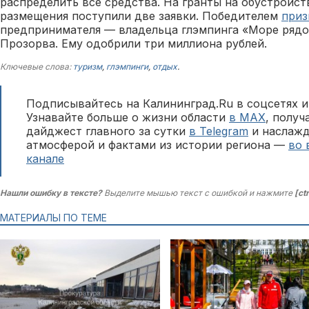
распределить все средства. На гранты на обустройс
размещения поступили две заявки. Победителем
приз
предпринимателя — владельца глэмпинга «Море рядо
Прозорва. Ему одобрили три миллиона рублей.
Ключевые слова:
туризм
,
глэмпинги
,
отдых
.
Подписывайтесь на Калининград.Ru в соцсетях и
Узнавайте больше о жизни области
в MAX
, полу
дайджест главного за сутки
в Telegram
и наслажд
атмосферой и фактами из истории региона —
во 
канале
Нашли ошибку в тексте?
Выделите мышью текст с ошибкой и нажмите
[ct
МАТЕРИАЛЫ ПО ТЕМЕ