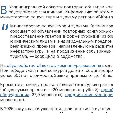
В
Калининградской области повторно объявили кон
обустройство глэмпингов. Информацию об этом 
министерства по культуре и туризму региона «ВКонта
Министерство по культуре и туризму Калинингр
сообщает об объявлении повторных конкурсных 
предоставление грантов в форме субсидий из о
юридическим лицам и индивидуальным предпри
реализацию проектов, направленных на развити
инфраструктуры, и на продвижение событийных 
туризма, — сообщили в ведомстве.
На
обустройство объектов кемпинг-размещения
выдел
При победе участники конкурса должны софинансиров
менее 50% от стоимости. Заявки принимают до 19 ию
Кроме того, министерство объявило конкурсы гранто
(общая сумма средств — 20 миллионов рублей),
приоб
оборудования
(27,9 миллиона),
продвижение меропри
миллионов).
В 2025 году власти уже проводили соответствующие 