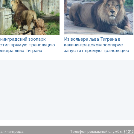
нинградский зоопарк
Из вольера льва Тиграна в
устил прямую трансляцию
калининградском зоопарке
ольера льва Тиграна
запустят прямую трансляцию
алининграда.
Телефон рекламной службы:
(4012