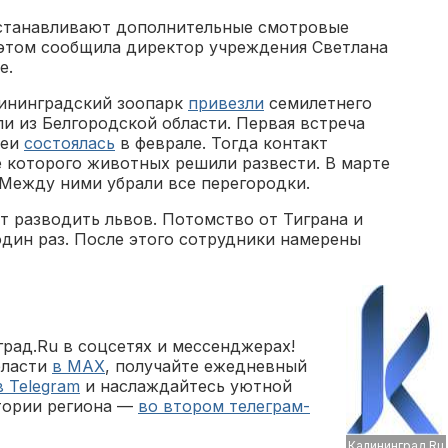
станавливают дополнительные смотровые
б этом сообщила директор учреждения Светлана
е.
лининградский зоопарк
привезли
семилетнего
и из Белгородской области. Первая встреча
Леи
состоялась
в феврале. Тогда контакт
те которого животных решили развести. В марте
 Между ними убрали все перегородки.
ут разводить львов. Потомство от Тиграна и
дин раз. После этого сотрудники намерены
рад.Ru в соцсетях и мессенджерах!
бласти
в MAX
, получайте ежедневный
в Telegram
и наслаждайтесь уютной
тории региона —
во втором телеграм-
Калининград.Ru