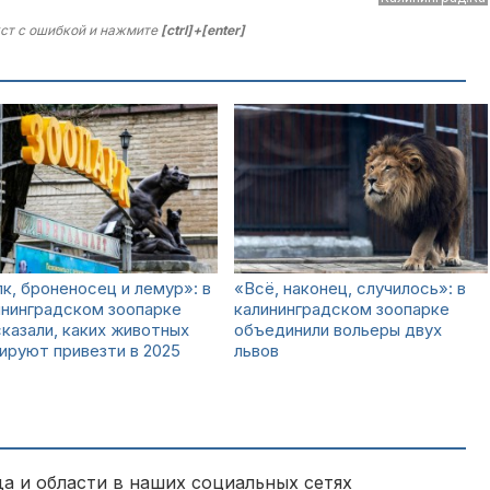
ст с ошибкой и нажмите
[ctrl]+[enter]
к, броненосец и лемур»: в
«Всё, наконец, случилось»: в
ининградском зоопарке
калининградском зоопарке
казали, каких животных
объединили вольеры двух
ируют привезти в 2025
львов
а и области в наших социальных сетях