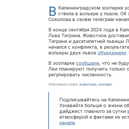
В
Калининградском зоопарке у
стёкла в вольере у львов. О
Соколова в своём телеграм-канал
В конце сентября 2024 года в Ка
Льва Тиграна. Животное доставил
Тиграна и десятилетней львицы 
начался с конфликта, в результа
вольеры двух львов
объединили
.
В зоопарке
сообщали
, что не буд
Леи планируют получить только о
регулировать численность.
Ключевые слова:
животные
,
зоопарк
.
Подписывайтесь на Калининг
Узнавайте больше о жизни о
дайджест главного за сутки
атмосферой и фактами из ис
канале