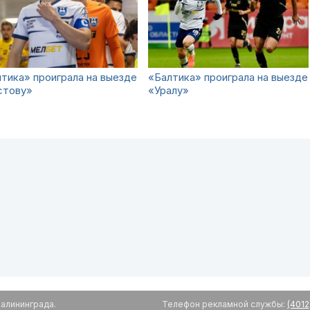
тика» проиграла на выезде
«Балтика» проиграла на выезде
стову»
«Уралу»
алининграда.
Телефон рекламной службы:
(4012