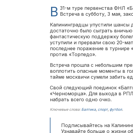
В
31-м туре первенства ФНЛ «Б
Встреча в субботу, 3 мая, зак
Калининградцы упустили шансы д
достаточно было сыграть вничью 
фантастическую поддержку боле
уступили и прервали свою 20-ма
последнее поражение в турнире «
против «Торпедо».
Встреча прошла с небольшим пр
воплотить опасные моменты в гол
тайме москвичи сумели забить е
Свой следующий поединок «Балти
«Черноморца». Для выхода в РП
набрать всего одно очко.
Ключевые слова:
Балтика
,
спорт
,
футбол
.
Подписывайтесь на Калининг
Узнавайте больше о жизни о