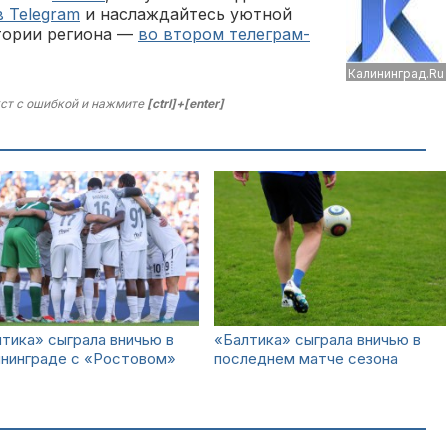
в Telegram
и наслаждайтесь уютной
тории региона —
во втором телеграм-
Калининград.Ru
ст с ошибкой и нажмите
[ctrl]+[enter]
тика» сыграла вничью в
«Балтика» сыграла вничью в
ининграде с «Ростовом»
последнем матче сезона