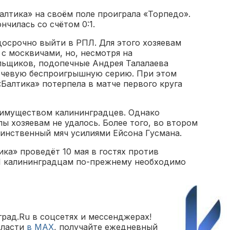
алтика» на своём поле проиграла «Торпедо».
ончилась со счётом 0:1.
осрочно выйти в РПЛ. Для этого хозяевам
с москвичами, но, несмотря на
льщиков, подопечные Андрея Талалаева
тчевую беспроигрышную серию. При этом
Балтика» потерпела в матче первого круга
еимуществом калининградцев. Однако
ы хозяевам не удалось. Более того, во втором
динственный мяч усилиями Ейсона Гусмана.
ка» проведёт 10 мая в гостях против
Л калининградцам по-прежнему необходимо
рад.Ru в соцсетях и мессенджерах!
бласти
в MAX
, получайте ежедневный