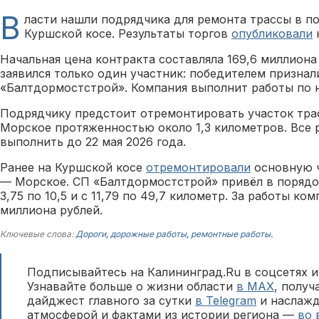
В
ласти нашли подрядчика для ремонта трассы в п
Куршской косе. Результаты торгов
опубликовали
н
Начальная цена контракта составляла 169,6 миллиона
заявился только один участник: победителем призна
«Балтдормостстрой». Компания выполнит работы по 
Подрядчику предстоит отремонтировать участок тра
Морское протяженностью около 1,3 километров. Все
выполнить до 22 мая 2026 года.
Ранее на Куршской косе
отремонтировали
основную ч
— Морское. СП «Балтдормостстрой» привёл в порядок
3,75 по 10,5 и с 11,79 по 49,7 километр. За работы ко
миллиона рублей.
Ключевые слова:
Дороги
,
дорожные работы
,
ремонтные работы
.
Подписывайтесь на Калининград.Ru в соцсетях и
Узнавайте больше о жизни области
в MAX
, полу
дайджест главного за сутки
в Telegram
и наслажд
атмосферой и фактами из истории региона —
во 