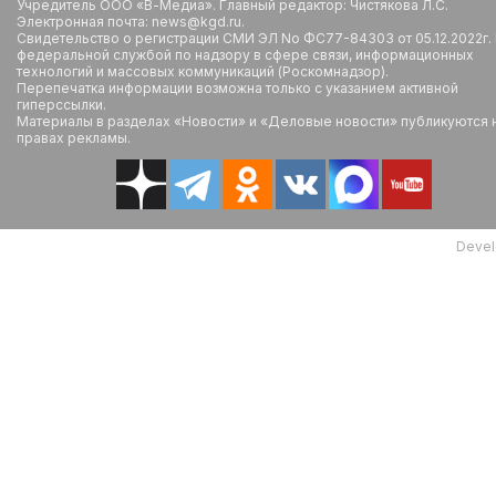
Учредитель ООО «В-Медиа». Главный редактор: Чистякова Л.С.
Электронная почта: news@kgd.ru.
Свидетельство о регистрации СМИ ЭЛ No ФС77-84303 от 05.12.2022г.
федеральной службой по надзору в сфере связи, информационных
технологий и массовых коммуникаций (Роскомнадзор).
Перепечатка информации возможна только с указанием активной
гиперссылки.
Материалы в разделах «Новости» и «Деловые новости» публикуются 
правах рекламы.
Devel