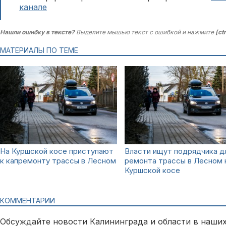
канале
Нашли ошибку в тексте?
Выделите мышью текст с ошибкой и нажмите
[ct
МАТЕРИАЛЫ ПО ТЕМЕ
На Куршской косе приступают
Власти ищут подрядчика д
к капремонту трассы в Лесном
ремонта трассы в Лесном 
Куршской косе
КОММЕНТАРИИ
Обсуждайте новости Калининграда и области в наших