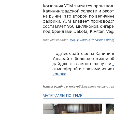
Компания УСМ является производ
Калининградской области и рабо
на рынке, это второй по величин
фабрики. УСМ владеет производс
составляет 950 миллионов сигар
под брендами Dakota, K.Ritter, Vega
Ключевые слова:
суд
,
финансы
,
табачная прод
Подписывайтесь на Калининг
Узнавайте больше о жизни о
дайджест главного за сутки
атмосферой и фактами из ис
канале
Нашли ошибку в тексте?
Выделите мышью тек
МАТЕРИАЛЫ ПО ТЕМЕ