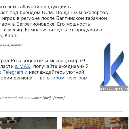
ителем табачной продукции в
тает под брендом UCM. По данным экспертов
е игрок в регионе после Балтийской табачной
твом в Багратионовске. Его мощность
ет в месяц. Компания выпускает продукцию
, Kaori.
укция
,
налоги
.
рад.Ru в соцсетях и мессенджерах!
бласти
в MAX
, получайте ежедневный
в Telegram
и наслаждайтесь уютной
тории региона —
во втором телеграм-
Калининград.Ru
ст с ошибкой и нажмите
[ctrl]+[enter]