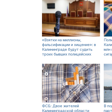
«Взятки на миллионы,
Поли
фальсификации и хищение»: в
Кали
Калининграде будут судить
млн 
троих бывших полицейских
сига
ФСБ: Двое жителей
В по
Калининградской области
пар