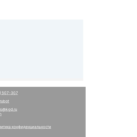
) 507-307
drubot
s@kgd.ru
m
итика конфиденциальности