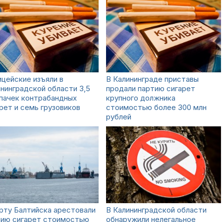
цейские изъяли в
В Калининграде приставы
нинградской области 3,5
продали партию сигарет
пачек контрабандных
крупного должника
рет и семь грузовиков
стоимостью более 300 млн
рублей
рту Балтийска арестовали
В Калининградской области
тию сигарет стоимостью
обнаружили нелегальное