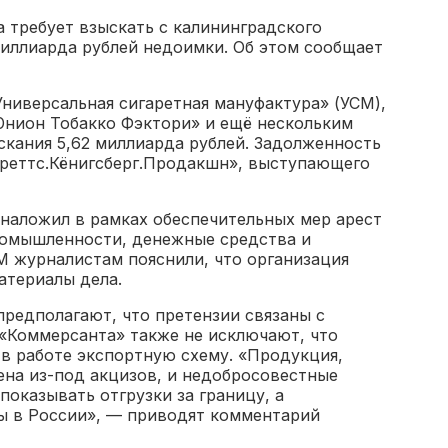
а требует взыскать с калининградского
миллиарда рублей недоимки. Об этом сообщает
ниверсальная сигаретная мануфактура» (УСМ),
Юнион Тобакко Фэктори» и ещё нескольким
скания 5,62 миллиарда рублей. Задолженность
ареттс.Кёнигсберг.Продакшн», выступающего
 наложил в рамках обеспечительных мер арест
ромышленности, денежные средства и
М журналистам пояснили, что организация
атериалы дела.
редполагают, что претензии связаны с
 «Коммерсанта» также не исключают, что
в работе экспортную схему. «Продукция,
ена из-под акцизов, и недобросовестные
показывать отгрузки за границу, а
ы в России», — приводят комментарий