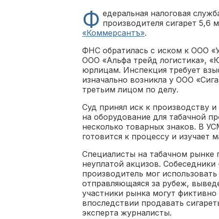
Ф
едеральная налоговая служб
производителя сигарет 5,6 
«Коммерсантъ»
.
ФНС обратилась с иском к ООО «У
ООО «Альфа трейд логистика», «
юрлицам. Инспекция требует взы
изначально возникла у ООО «Сиг
третьим лицом по делу.
Суд принял иск к производству и
на оборудование для табачной п
несколько товарных знаков. В УС
готовится к процессу и изучает м
Специалисты на табачном рынке п
неуплатой акцизов. Собеседники
производитель мог использовать 
отправляющаяся за рубеж, вывед
участники рынка могут фиктивно 
впоследствии продавать сигарет
эксперта журналисты.