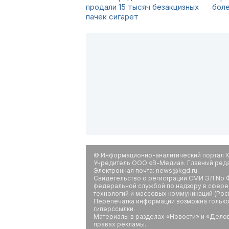
продали 15 тысяч безакцизных
боле
пачек сигарет
© Информационно-аналитический портал К
Учредитель ООО «В-Медиа». Главный редак
Электронная почта: news@kgd.ru.
Свидетельство о регистрации СМИ ЭЛ No Ф
федеральной службой по надзору в сфере
технологий и массовых коммуникаций (Рос
Перепечатка информации возможна только 
гиперссылки.
Материалы в разделах «Новости» и «Дело
правах рекламы.