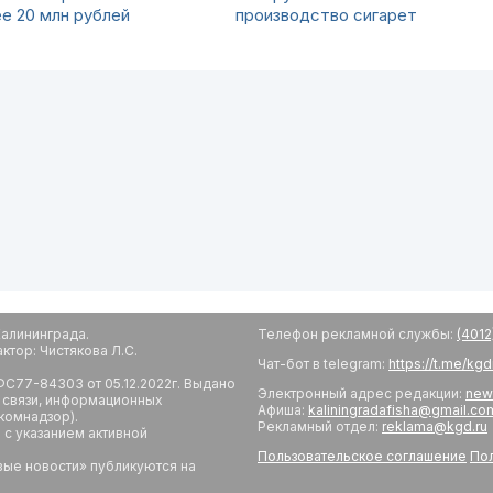
е 20 млн рублей
производство сигарет
алининграда.
Телефон рекламной службы:
(4012
тор: Чистякова Л.С.
Чат-бот в telegram:
https://t.me/kg
С77-84303 от 05.12.2022г. Выдано
Электронный адрес редакции:
new
 связи, информационных
Афиша:
kaliningradafisha@gmail.co
комнадзор).
Рекламный отдел:
reklama@kgd.ru
с указанием активной
Пользовательское соглашение
Пол
вые новости» публикуются на