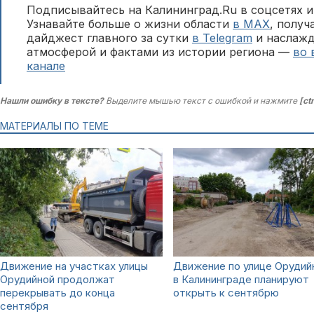
Подписывайтесь на Калининград.Ru в соцсетях и
Узнавайте больше о жизни области
в MAX
, полу
дайджест главного за сутки
в Telegram
и наслажд
атмосферой и фактами из истории региона —
во 
канале
Нашли ошибку в тексте?
Выделите мышью текст с ошибкой и нажмите
[ct
МАТЕРИАЛЫ ПО ТЕМЕ
Движение на участках улицы
Движение по улице Орудий
Орудийной продолжат
в Калининграде планируют
перекрывать до конца
открыть к сентябрю
сентября